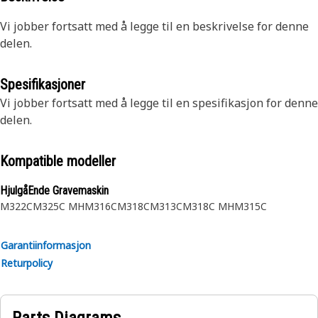
Vi jobber fortsatt med å legge til en beskrivelse for denne
delen.
Spesifikasjoner
Vi jobber fortsatt med å legge til en spesifikasjon for denne
delen.
Kompatible modeller
HjulgåEnde Gravemaskin
M322C
M325C MH
M316C
M318C
M313C
M318C MH
M315C
Garantiinformasjon
Returpolicy