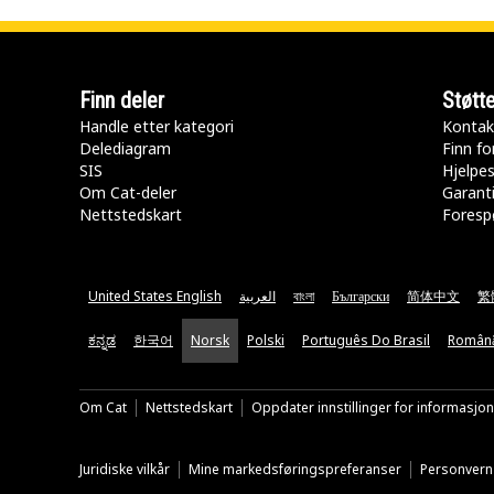
Finn deler
Støtt
Handle etter kategori
Kontak
Delediagram
Finn fo
SIS
Hjelpe
Om Cat-deler
Garanti
Nettstedskart
Forespø
United States English
العربية
বাংলা
Български
简体中文
繁
ಕನ್ನಡ
한국어
Norsk
Polski
Português Do Brasil
Român
Om Cat
Nettstedskart
Oppdater innstillinger for informasjo
Juridiske vilkår
Mine markedsføringspreferanser
Personvern