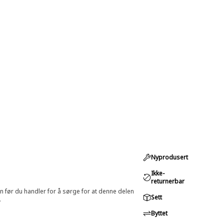
Nyprodusert
Ikke-
returnerbar
in før du handler for å sørge for at denne delen
Sett
.
Byttet