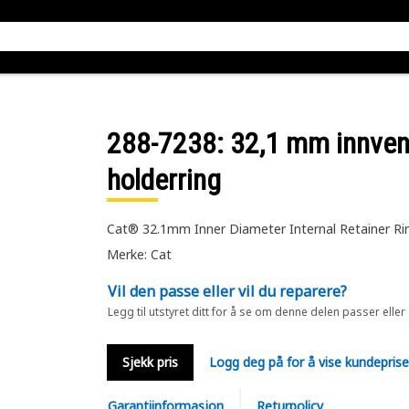
288-7238
: 32,1 mm innven
holderring
Cat® 32.1mm Inner Diameter Internal Retainer Ri
Merke: Cat
Vil den passe eller vil du reparere?
Legg til utstyret ditt for å se om denne delen passer eller
Sjekk pris
Logg deg på for å vise kundepris
Garantiinformasjon
Returpolicy