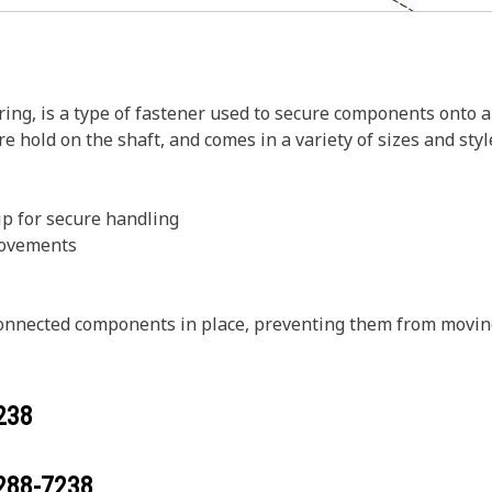
ng, is a type of fastener used to secure components onto a sh
re hold on the shaft, and comes in a variety of sizes and sty
ip for secure handling
movements
 connected components in place, preventing them from movin
238
288-7238