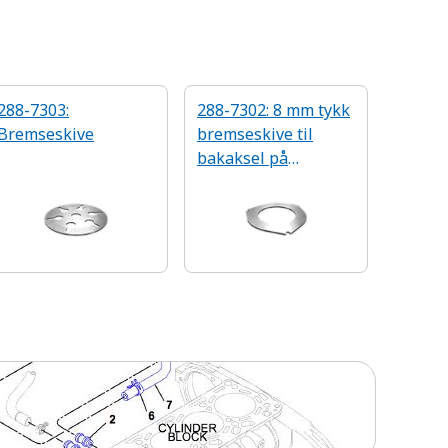
288-7303:
288-7302: 8 mm tykk
Bremseskive
bremseskive til
bakaksel på
drivlinjeet