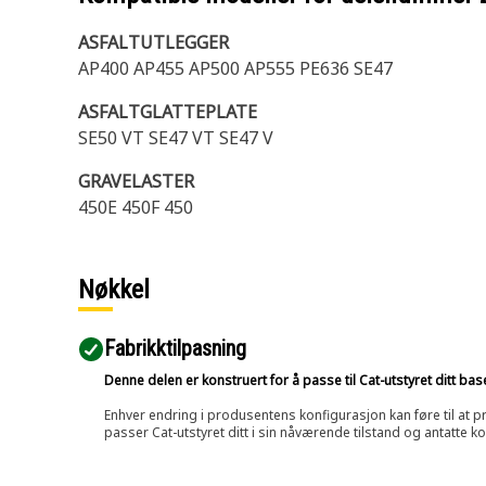
ASFALTUTLEGGER
AP400 AP455 AP500 AP555 PE636 SE47
ASFALTGLATTEPLATE
SE50 VT SE47 VT SE47 V
GRAVELASTER
450E 450F 450
Nøkkel
Fabrikktilpasning
Denne delen er konstruert for å passe til Cat-utstyret ditt ba
Enhver endring i produsentens konfigurasjon kan føre til at pr
passer Cat-utstyret ditt i sin nåværende tilstand og antatte k