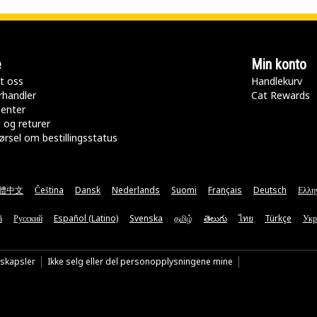
e
Min konto
t oss
Handlekurv
rhandler
Cat Rewards
senter
 og returer
rsel om bestillingsstatus
體中文
Čeština
Dansk
Nederlands
Suomi
Français
Deutsch
Ελλη
ă
Русский
Español (Latino)
Svenska
தமிழ்
తెలుగు
ไทย
Türkçe
Укр
nskapsler
Ikke selg eller del personopplysningene mine