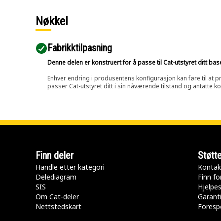
Nøkkel
Fabrikktilpasning
Denne delen er konstruert for å passe til Cat-utstyret ditt ba
Enhver endring i produsentens konfigurasjon kan føre til at pr
passer Cat-utstyret ditt i sin nåværende tilstand og antatte k
Finn deler
Støtt
Handle etter kategori
Kontak
Delediagram
Finn fo
SIS
Hjelpe
Om Cat-deler
Garanti
Nettstedskart
Forespø