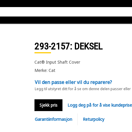
293-2157
: DEKSEL
Cat® Input Shaft Cover
Merke: Cat
Vil den passe eller vil du reparere?
Legg til utstyret ditt for å se om denne delen passer eller
Sjekk pris
Logg deg på for å vise kundepris
Garantiinformasjon
Returpolicy