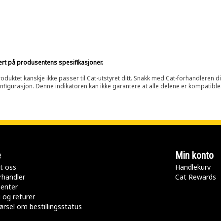
sert på produsentens spesifikasjoner.
oduktet kanskje ikke passer til Cat-utstyret ditt. Snakk med Cat-forhandleren d
onfigurasjon. Denne indikatoren kan ikke garantere at alle delene er kompatible
e
Min konto
t oss
Handlekurv
rhandler
Cat Rewards
senter
 og returer
rsel om bestillingsstatus