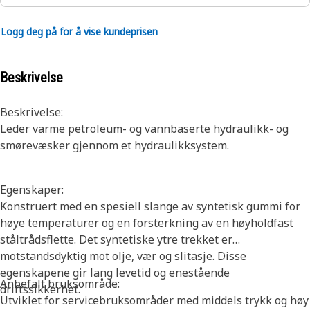
Logg deg på for å vise kundeprisen
Beskrivelse
Beskrivelse:
Leder varme petroleum- og vannbaserte hydraulikk- og
smørevæsker gjennom et hydraulikksystem.
Egenskaper:
Konstruert med en spesiell slange av syntetisk gummi for
høye temperaturer og en forsterkning av en høyholdfast
ståltrådsflette. Det syntetiske ytre trekket er
motstandsdyktig mot olje, vær og slitasje. Disse
egenskapene gir lang levetid og enestående
Anbefalt bruksområde:
driftssikkerhet.
Utviklet for servicebruksområder med middels trykk og høy