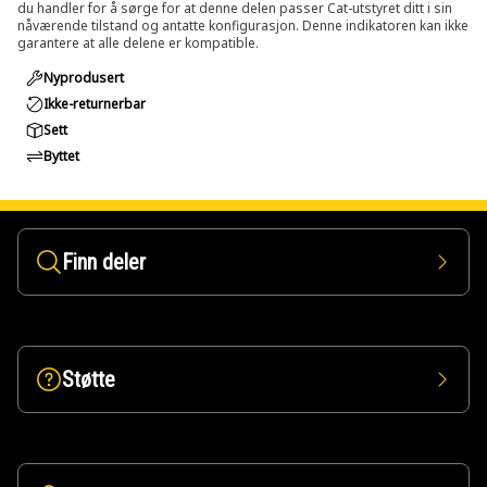
du handler for å sørge for at denne delen passer Cat-utstyret ditt i sin
nåværende tilstand og antatte konfigurasjon. Denne indikatoren kan ikke
garantere at alle delene er kompatible.
Nyprodusert
Ikke-returnerbar
Sett
Byttet
Finn deler
Støtte