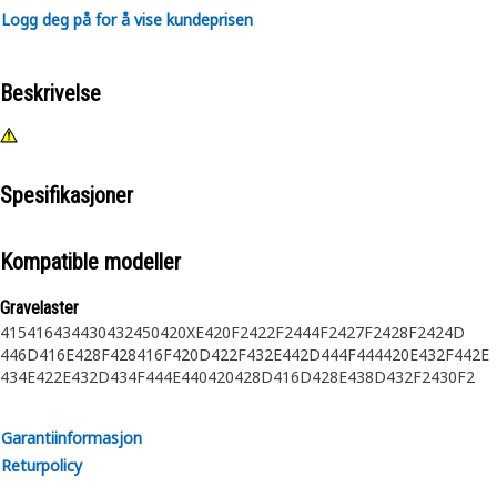
Logg deg på for å vise kundeprisen
Beskrivelse
Spesifikasjoner
Kompatible modeller
Gravelaster
415
416
434
430
432
450
420XE
420F2
422F2
444F2
427F2
428F2
424D
446D
416E
428F
428
416F
420D
422F
432E
442D
444F
444
420E
432F
442E
434E
422E
432D
434F
444E
440
420
428D
416D
428E
438D
432F2
430F2
434F2
416F2
450E
415F2
450F
420F
430E
430F
Garantiinformasjon
Returpolicy