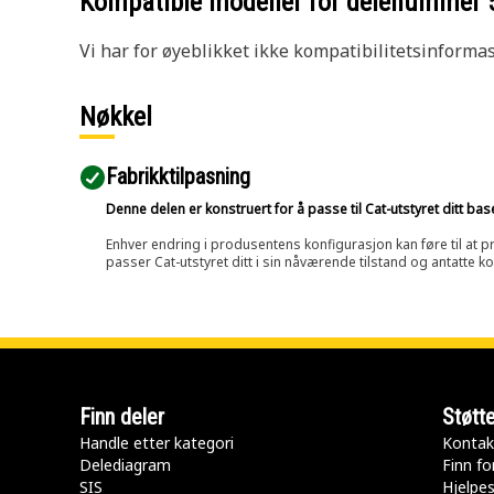
Kompatible modeller for delenummer
Vi har for øyeblikket ikke kompatibilitetsinforma
Nøkkel
Fabrikktilpasning
Denne delen er konstruert for å passe til Cat-utstyret ditt ba
Enhver endring i produsentens konfigurasjon kan føre til at pr
passer Cat-utstyret ditt i sin nåværende tilstand og antatte k
Finn deler
Støtt
Handle etter kategori
Kontak
Delediagram
Finn fo
SIS
Hjelpe