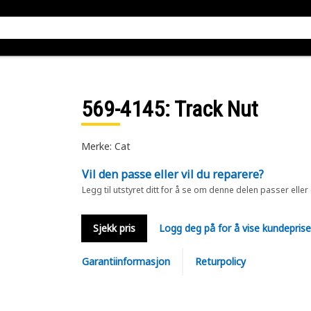
569-4145
: Track Nut
Merke: Cat
Vil den passe eller vil du reparere?
Legg til utstyret ditt for å se om denne delen passer eller
Sjekk pris
Logg deg på for å vise kundepris
Garantiinformasjon
Returpolicy