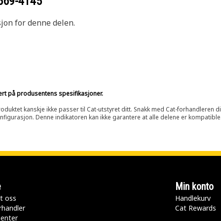
569-4145
sjon for denne delen.
sert på produsentens spesifikasjoner.
oduktet kanskje ikke passer til Cat-utstyret ditt. Snakk med Cat-forhandleren d
onfigurasjon. Denne indikatoren kan ikke garantere at alle delene er kompatible
e
Min konto
t oss
Handlekurv
rhandler
Cat Rewards
senter