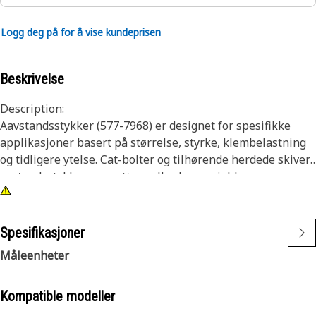
Logg deg på for å vise kundeprisen
Beskrivelse
Description:
Aavstandsstykker (577-7968) er designet for spesifikke
applikasjoner basert på størrelse, styrke, klembelastning
og tidligere ytelse. Cat-bolter og tilhørende herdede skiver,
avstandsstykker og muttere eller bosser jobber sammen
for å skape et system som gjennomgående skaper høye
klemmebelastninger.
Spesifikasjoner
Egenskaper:
Måleenheter
• Produsert etter presise spesifikasjoner og bygget for
holdbarhet, pålitelighet og produktivitet.
• Cat-bosser er designet for å fungere sammen som et
Kompatible modeller
system for maksimal klemkraft