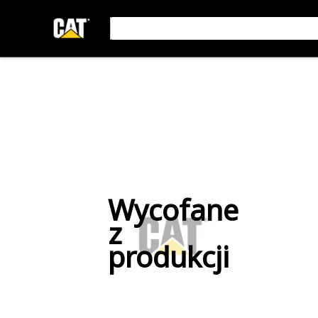
Wycofane
z
produkcji