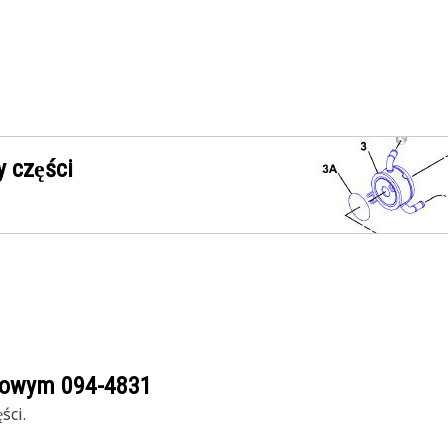
 części
ogowym
094-4831
ści.