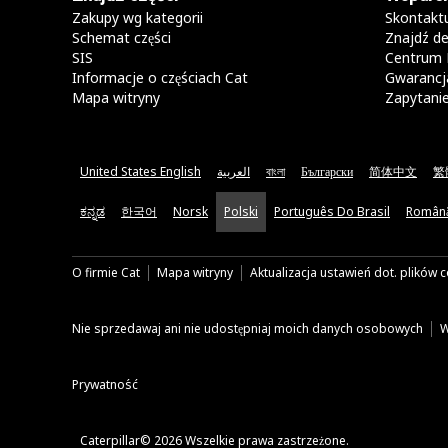
Zakupy wg kategorii
Skontaktu
Schemat części
Znajdź de
SIS
Centrum 
Informacje o częściach Cat
Gwarancja
Mapa witryny
Zapytani
United States English
العربية
বাংলা
Български
简体中文
繁
ಕನ್ನಡ
한국어
Norsk
Polski
Português Do Brasil
Român
O firmie Cat
Mapa witryny
Aktualizacja ustawień dot. plików 
Nie sprzedawaj ani nie udostępniaj moich danych osobowych
W
Prywatność
Caterpillar© 2026 Wszelkie prawa zastrzeżone.