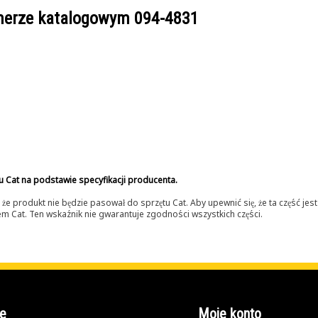
umerze katalogowym
094-4831
u Cat na podstawie specyfikacji producenta.
 produkt nie będzie pasował do sprzętu Cat. Aby upewnić się, że ta część je
lerem Cat. Ten wskaźnik nie gwarantuje zgodności wszystkich części.
e
Moje konto