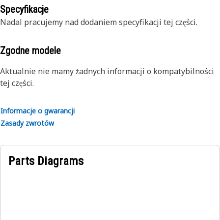
szczegółowe informacje można uzyskać u dealera.
najnowsze osiągnięcia techniki i według takich standardów
Specyfikacje
regenerujemy podzespoły Reman
Nadal pracujemy nad dodaniem specyfikacji tej części.
Zgodne modele
Aktualnie nie mamy żadnych informacji o kompatybilności
tej części.
Informacje o gwarancji
Zasady zwrotów
Parts Diagrams