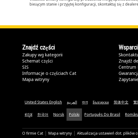
bieżącym stanie i przyjętej konfiguracji, skontaktuj się z dea
Znajdź części
Wsparci
Zakupy wg kategorii
Skontaktu
Schemat części
Znajdź de
SIS
Centrum 
Informacje o częściach Cat
Gwarancja
Mapa witryny
Zapytani
United States English
العربية
বাংলা
Български
简体中文
繁
ಕನ್ನಡ
한국어
Norsk
Polski
Português Do Brasil
Român
O firmie Cat
Mapa witryny
Aktualizacja ustawień dot. plików 