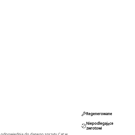
Regenerowane
Niepodlegające
zwrotowi
st odpowiednia do danego sprzętu Cat w