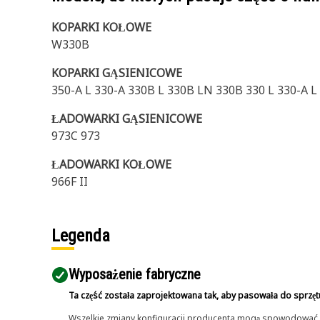
KOPARKI KOŁOWE
W330B
KOPARKI GĄSIENICOWE
350-A L 330-A 330B L 330B LN 330B 330 L 330-A L
ŁADOWARKI GĄSIENICOWE
973C 973
ŁADOWARKI KOŁOWE
966F II
Legenda
Wyposażenie fabryczne
Ta część została zaprojektowana tak, aby pasowała do sprzęt
Wszelkie zmiany konfiguracji producenta mogą spowodować, że