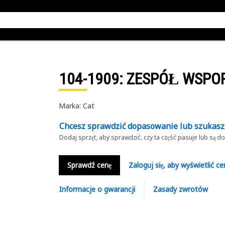
104-1909
: ZESPÓŁ WSPO
Marka: Cat
Chcesz sprawdzić dopasowanie lub szukas
Dodaj sprzęt, aby sprawdzić, czy ta część pasuje lub są 
Sprawdź cenę
Zaloguj się, aby wyświetlić ce
Informacje o gwarancji
Zasady zwrotów