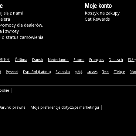
e
Moje konto
j się z nami
Koszyk na zakupy
alera
Cat Rewards
Pomocy dla dealerów.
 i zwroty
e o status zamówienia
體中文
Čeština
Dansk
Nederlands
Suomi
Français
Deutsch
Ελλη
ă
Русский
Español (Latino)
Svenska
தமிழ்
తెలుగు
ไทย
Türkçe
Укр
cookie
arunki prawne
Moje preferencje dotyczące marketingu