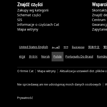
Znajdź części
Wsparci
Zakupy wg kategorii
Skontaktu
Schemat części
Znajdź de
SIS
Centrum 
Informacje o częściach Cat
Gwarancja
Mapa witryny
Zapytani
United States English
العربية
বাংলা
Български
简体中文
繁
ಕನ್ನಡ
한국어
Norsk
Polski
Português Do Brasil
Român
O firmie Cat
Mapa witryny
Aktualizacja ustawień dot. plików 
Nie sprzedawaj ani nie udostępniaj moich danych osobowych
W
Prywatność