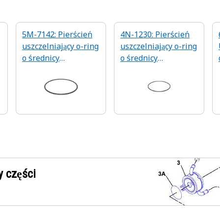
5M-7142: Pierścień
4N-1230: Pierścień
uszczelniający o-ring
uszczelniający o-ring
o średnicy
o średnicy
wewnętrznej 196,22
wewnętrznej 208,92
mm
mm
 części