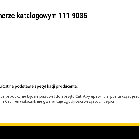
umerze katalogowym
111-9035
u Cat na podstawie specyfikacji producenta.
 produkt nie będzie pasował do sprzętu Cat. Aby upewnić się, że ta część je
lerem Cat. Ten wskaźnik nie gwarantuje zgodności wszystkich części.