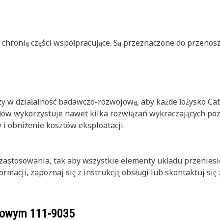
 chronią części współpracujące. Są przeznaczone do przenos
ędzy w działalność badawczo-rozwojową, aby każde łożysko C
ołów wykorzystuje nawet kilka rozwiązań wykraczających po
 i obniżenie kosztów eksploatacji.
zastosowania, tak aby wszystkie elementy układu przeniesi
rmacji, zapoznaj się z instrukcją obsługi lub skontaktuj się
ogowym
111-9035