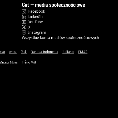
Cat — media społecznościowe
Facebook
LinkedIn
YouTube
X
Instagram
Wszystkie konta mediów społecznościowych
νικά
עברית
हिन्दी
Bahasa Indonesia
Italiano
日本語
аїнська Мова
Tiếng Việt