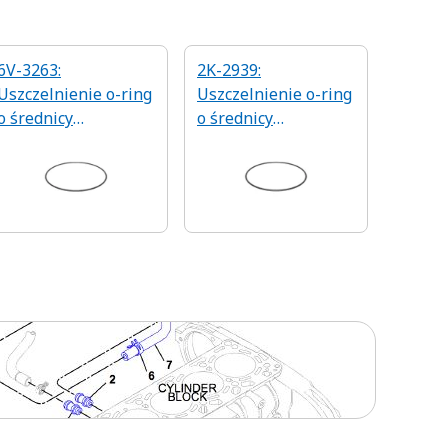
6V-3263:
2K-2939:
Uszczelnienie o-ring
Uszczelnienie o-ring
o średnicy
o średnicy
wewnętrznej
wewnętrznej
304,17mm
177,39mm