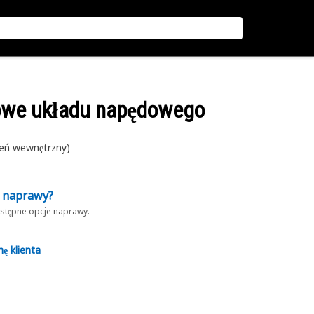
owe układu napędowego
ień wewnętrzny)
z naprawy?
dostępne opcje naprawy.
nę klienta