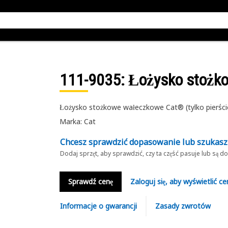
111-9035
: Łożysko stożk
Łożysko stożkowe wałeczkowe Cat® (tylko pierśc
Marka: Cat
Chcesz sprawdzić dopasowanie lub szukas
Dodaj sprzęt, aby sprawdzić, czy ta część pasuje lub są 
Sprawdź cenę
Zaloguj się, aby wyświetlić ce
Informacje o gwarancji
Zasady zwrotów