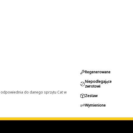
Regenerowane
Niepodlegające
zwrotowi
st odpowiednia do danego sprzętu Cat w
Zestaw
Wymienione