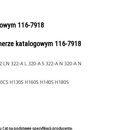
ogowym
116-7918
umerze katalogowym
116-7918
2 LN 322-A L 320-A S 322-A N 320-A N
60CS H130S H160S H140S H180S
u Cat na podstawie specyfikacji producenta.