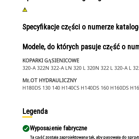
Specyfikacje części o numerze katal
Modele, do których pasuje część o n
KOPARKI GĄSIENICOWE
320-A 322N 322-A LN 320 L 320N 322 L 320-A L 32
MŁOT HYDRAULICZNY
H180DS 130 140 H140CS H140DS 160 H160DS H1
Legenda
Wyposażenie fabryczne
Ta część została zaprojektowana tak, aby pasowała do sprzęt