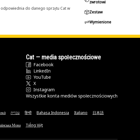
zwrotowi
st odpowiednia do danego sprzętu Cat w
Zestaw
Wymienione
Cat — media społecznościowe
Facebook
LinkedIn
YouTube
X
Instagram
Wszystkie konta mediów społecznościowych
νικά
עברית
हिन्दी
Bahasa Indonesia
Italiano
日本語
аїнська Мова
Tiếng Việt