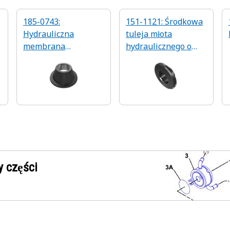
185-0743:
151-1121: Środkowa
Hydrauliczna
tuleja młota
membrana
hydraulicznego o
akumulatorowa
średnicy
wewnętrznej 14 mm
 części