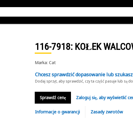
116-7918
: KOŁEK WALC
Marka: Cat
Chcesz sprawdzić dopasowanie lub szukas
Dodaj sprzęt, aby sprawdzić, czy ta część pasuje lub są 
Sprawdź cenę
Zaloguj się, aby wyświetlić ce
Informacje o gwarancji
Zasady zwrotów