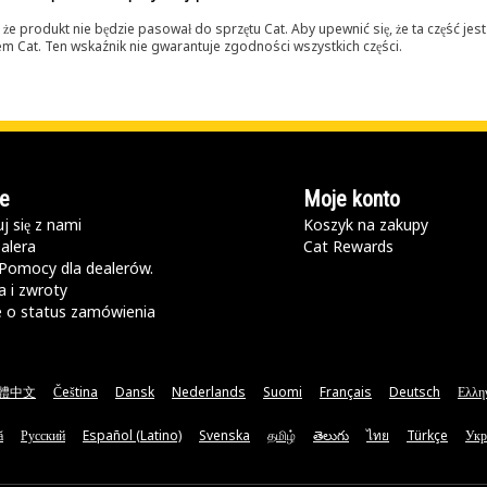
 produkt nie będzie pasował do sprzętu Cat. Aby upewnić się, że ta część je
lerem Cat. Ten wskaźnik nie gwarantuje zgodności wszystkich części.
e
Moje konto
j się z nami
Koszyk na zakupy
alera
Cat Rewards
Pomocy dla dealerów.
 i zwroty
e o status zamówienia
體中文
Čeština
Dansk
Nederlands
Suomi
Français
Deutsch
Ελλη
ă
Русский
Español (Latino)
Svenska
தமிழ்
తెలుగు
ไทย
Türkçe
Укр