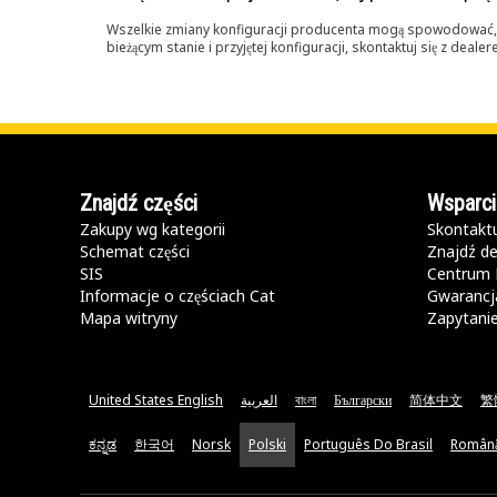
Wszelkie zmiany konfiguracji producenta mogą spowodować, że
bieżącym stanie i przyjętej konfiguracji, skontaktuj się z dea
Znajdź części
Wsparci
Zakupy wg kategorii
Skontaktu
Schemat części
Znajdź de
SIS
Centrum 
Informacje o częściach Cat
Gwarancja
Mapa witryny
Zapytani
United States English
العربية
বাংলা
Български
简体中文
繁
ಕನ್ನಡ
한국어
Norsk
Polski
Português Do Brasil
Român