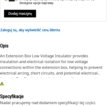
dostępne opcje naprawy.
Dodaj maszynę
Zaloguj się, aby wyświetlić cenę klienta
Opis
An Extension Box Low Voltage Insulator provides
insulation and electrical isolation for low voltage
connections within the extension box, helping to prevent
electrical arcing, short circuits, and potential electrical
hazards. By effectively insulating low voltage connections,
the insulator contributes to safety and reduces the risk of
accidental contact with live components, thereby
enhancing overall electrical safety.
Specyfikacje
Nadal pracujemy nad dodaniem specyfikacji tej części.