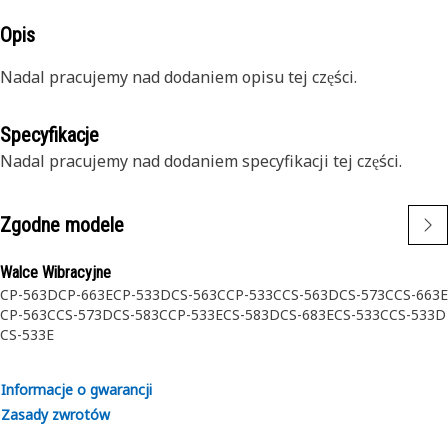
Opis
Nadal pracujemy nad dodaniem opisu tej części.
Specyfikacje
Nadal pracujemy nad dodaniem specyfikacji tej części.
Zgodne modele
Walce Wibracyjne
CP-563D
CP-663E
CP-533D
CS-563C
CP-533C
CS-563D
CS-573C
CS-663E
CP-563C
CS-573D
CS-583C
CP-533E
CS-583D
CS-683E
CS-533C
CS-533D
CS-533E
Informacje o gwarancji
Zasady zwrotów