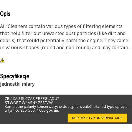
Opis
Air Cleaners contain various types of filtering elements
that help filter out unwanted dust particles (like dirt and
debris) that could potentially harm the engine. They come
in various shapes (round and non-round) and may contain
both primary and secondary filter elements.Air Cleaners
can be engine or remote-mounted.
Attributes:
Specyfikacje
• Captures and filters airborne contaminants from intake
Jednostki miary
air
• Prevents unfiltered air from bypassing the filter
ZBLIŻA SIĘ CZAS PRZEGLĄDU?
STWÓRZ WŁASNY ZESTAW
Kompletne pakiety konserwacyjne dostępne w zależności od typu sprzętu,
w tym co 250, 500 i 1000 godzin.
KUP PAKIETY KONSERWACYJNE