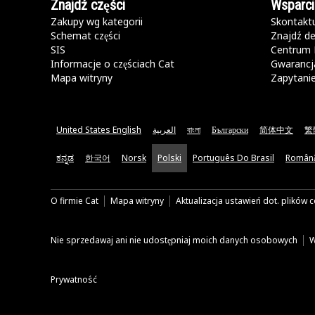
Znajdź części
Wsparci
Zakupy wg kategorii
Skontaktu
Schemat części
Znajdź de
SIS
Centrum 
Informacje o częściach Cat
Gwarancja
Mapa witryny
Zapytani
United States English
العربية
বাংলা
Български
简体中文
繁
ಕನ್ನಡ
한국어
Norsk
Polski
Português Do Brasil
Român
O firmie Cat
Mapa witryny
Aktualizacja ustawień dot. plików 
Nie sprzedawaj ani nie udostępniaj moich danych osobowych
W
Prywatność