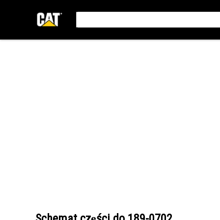
Schemat części do
189-0702