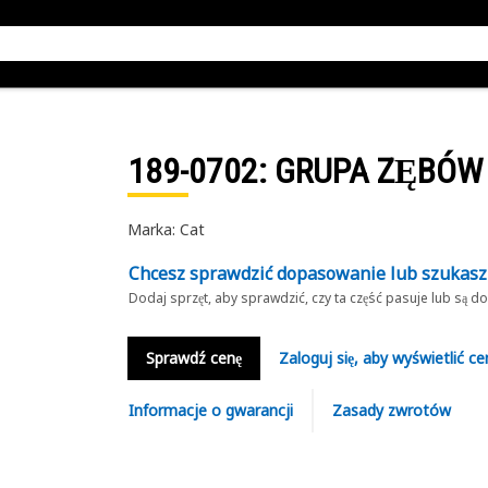
189-0702
: GRUPA ZĘBÓW
Marka: Cat
Chcesz sprawdzić dopasowanie lub szukas
Dodaj sprzęt, aby sprawdzić, czy ta część pasuje lub są 
Sprawdź cenę
Zaloguj się, aby wyświetlić ce
Informacje o gwarancji
Zasady zwrotów