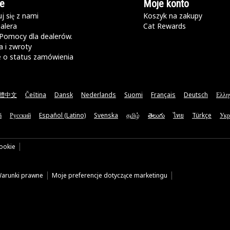
e
Moje konto
j się z nami
Koszyk na zakupy
alera
Cat Rewards
Pomocy dla dealerów.
 i zwroty
e o status zamówienia
體中文
Čeština
Dansk
Nederlands
Suomi
Français
Deutsch
Ελλη
ă
Русский
Español (Latino)
Svenska
தமிழ்
తెలుగు
ไทย
Türkçe
Укр
cookie
arunki prawne
Moje preferencje dotyczące marketingu