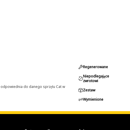
Regenerowane
Niepodlegające
zwrotowi
st odpowiednia do danego sprzętu Cat w
Zestaw
Wymienione