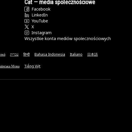
Cat — media społecznościowe
Facebook
LinkedIn
YouTube
X
Instagram
Wszystkie konta mediów społecznościowych
νικά
עברית
हिन्दी
Bahasa Indonesia
Italiano
日本語
аїнська Мова
Tiếng Việt