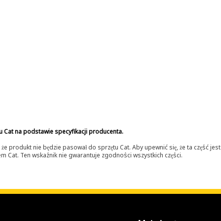
u Cat na podstawie specyfikacji producenta.
 produkt nie będzie pasował do sprzętu Cat. Aby upewnić się, że ta część je
lerem Cat. Ten wskaźnik nie gwarantuje zgodności wszystkich części.