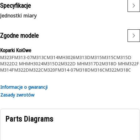
Specyfikacje
Jednostki miary
Zgodne modele
Koparki KołOwe
M323F
M313-07
M313C
M314
MH3026
M313D
M315
M315C
M315D
M322D2 MH
MH3024
M315D2
M322D MH
M317D2
M318D MH
M322F
M314F
M322D
M322C
M320F
M314-07
M318D
M316C
M322
M318C
M320
M316F
M316D
M318F
M323
M318
M319
M316
M317
M320D2
M322D2
M318C MH
M324D2 MH
Informacje o gwarancji
Zasady zwrotów
Parts Diagrams