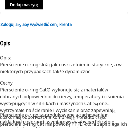
Dodaj maszynę
Zaloguj się, aby wyświetlić cenę klienta
Opis
Opis:
Pierścienie o-ring służą jako uszczelnienie statyczne, a w
niektórych przypadkach także dynamiczne.
Cechy:
Pierścienie o-ring Cat® wykonuje się z materiałów
dobranych odpowiednio do cieczy, temperatury i ciśnienia
występujących w silnikach i maszynach Cat. Są one
wytrzymałe na ścieranie i wyciskanie oraz zapewniają
Pierścienie o-ring są produkowane z zachowaniem
doskonałą odporność na kompresję. Ponadto część
dokładnych tolerancji wymiarowych, aby perfekcyjnie
pierścieni o-ring Cat ma powłokę PTFE, która zapobiega ich