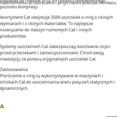
pasowały do rowków przy utrzymaniu odpowiedniego
nadmiernemu przekręcaniu i przycinaniu podczas montażu.
poziomu kompresji.
Asortyment Cat obejmuje 2500 uszczelek o-ring o różnych
wymiarach i z różnych materiałów. To najlepsze
rozwiązanie do maszyn ruchomych Cat i innych
producentów.
Systemy uszczelnień Cat zabezpieczają kosztowne części
przed przeciekami i zanieczyszczeniami. Chroń swoją
inwestycję za pomocą oryginalnych uszczelek Cat.
Zastosowania:
Pierścienie o-ring są wykorzystywane w maszynach i
silnikach Cat do uszczelniania wielu połączeń statycznych i
dynamicznych.