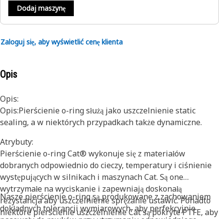
Dodaj maszynę
Zaloguj się, aby wyświetlić cenę klienta
Opis
Opis:
Opis:Pierścienie o-ring służą jako uszczelnienie static
sealing, a w niektórych przypadkach także dynamiczne.
Atrybuty:
Pierścienie o-ring Cat® wykonuje się z materiałów
dobranych odpowiednio do cieczy, temperatury i ciśnienie
występujących w silnikach i maszynach Cat. Są one
wytrzymałe na wyciskanie i zapewniają doskonałą
Nasze pierścienie o-ring są produkowane z zachowaniem
rezystancja aby uszczelnienie sprężanie ustawić. Ponadto
dokładnych tolerancji wymiarowych, aby perfekcyjnie
niektóre pierścienie uszczelnienie Cat są pokryte PTFE, aby