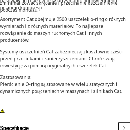
pasowały do rowków przy utrzymaniu odpowiedniego
zminimalizować skręcanie i przecinanie uszczelnienie
poziomu kompresji.
podczas montażu.
Asortyment Cat obejmuje 2500 uszczelek o-ring o różnych
wymiarach i z różnych materiałów. To najlepsze
rozwiązanie do maszyn ruchomych Cat i innych
producentów.
Systemy uszczelnień Cat zabezpieczają kosztowne części
przed przeciekami i zanieczyszczeniami. Chroń swoją
inwestycję za pomocą oryginalnych uszczelek Cat.
Zastosowania:
Pierścienie O-ring są stosowane w wielu statycznych i
dynamicznych połączeniach w maszynach i silnikach Cat.
Specyfikacje