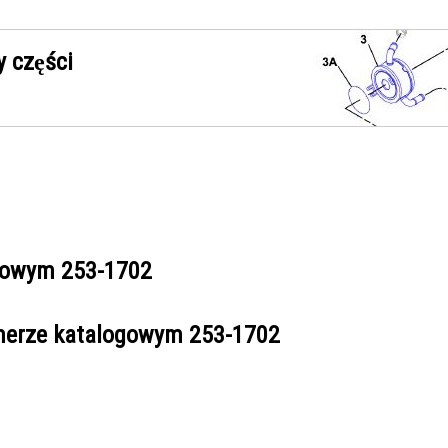
 części
ogowym
253-1702
umerze katalogowym
253-1702