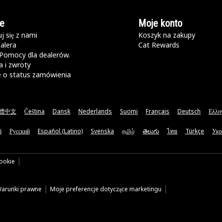
e
Moje konto
j się z nami
Koszyk na zakupy
alera
Cat Rewards
Pomocy dla dealerów.
 i zwroty
e o status zamówienia
體中文
Čeština
Dansk
Nederlands
Suomi
Français
Deutsch
Ελλη
ă
Русский
Español (Latino)
Svenska
தமிழ்
తెలుగు
ไทย
Türkçe
Укр
cookie
arunki prawne
Moje preferencje dotyczące marketingu