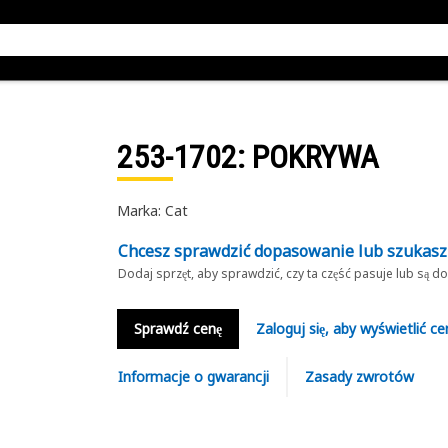
253-1702
: POKRYWA
Marka: Cat
Chcesz sprawdzić dopasowanie lub szukas
Dodaj sprzęt, aby sprawdzić, czy ta część pasuje lub są 
Sprawdź cenę
Zaloguj się, aby wyświetlić ce
Informacje o gwarancji
Zasady zwrotów