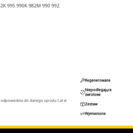
62K 995 990K 982M 990 992
Regenerowane
Niepodlegające
zwrotowi
st odpowiednia do danego sprzętu Cat w
Zestaw
Wymienione