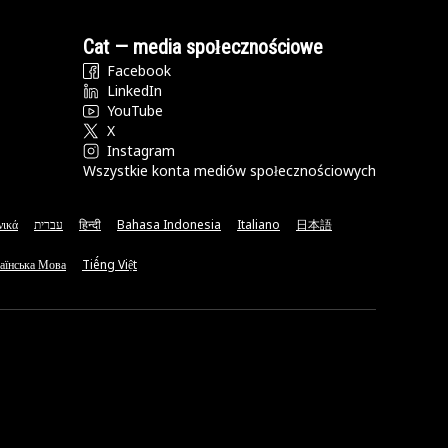
Cat — media społecznościowe
Facebook
LinkedIn
YouTube
X
Instagram
Wszystkie konta mediów społecznościowych
νικά
עברית
हिन्दी
Bahasa Indonesia
Italiano
日本語
аїнська Мова
Tiếng Việt