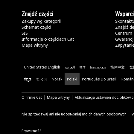
Znajdź części
Wsparci
Zakupy wg kategorii
Skontaktu
Schemat części
Znajdź de
SIS
Centrum 
Informacje o częściach Cat
Gwarancja
Mapa witryny
Zapytani
United States English
العربية
বাংলা
Български
简体中文
繁
ಕನ್ನಡ
한국어
Norsk
Polski
Português Do Brasil
Român
O firmie Cat
Mapa witryny
Aktualizacja ustawień dot. plików 
Nie sprzedawaj ani nie udostępniaj moich danych osobowych
W
Prywatność