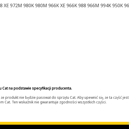
8 XE 972M 980K 980M 966K XE 966K 988 966M 994K 950K 9
u Cat na podstawie specyfikacji producenta.
 produkt nie będzie pasował do sprzętu Cat. Aby upewnić się, że ta część je
lerem Cat. Ten wskaźnik nie gwarantuje zgodności wszystkich części.