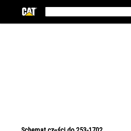
Schemat części do
253-1702