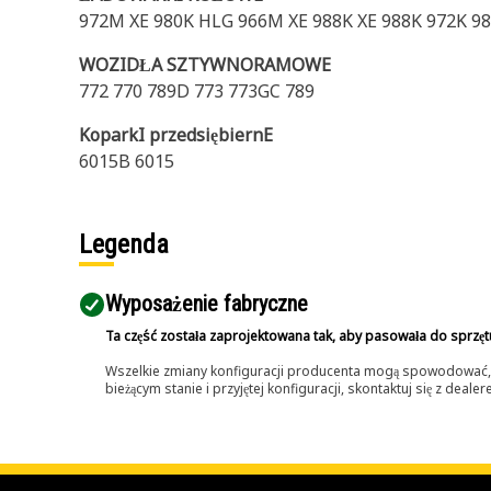
972M XE 980K HLG 966M XE 988K XE 988K 972K 98
WOZIDŁA SZTYWNORAMOWE
772 770 789D 773 773GC 789
KoparkI przedsiębiernE
6015B 6015
Legenda
Wyposażenie fabryczne
Ta część została zaprojektowana tak, aby pasowała do sprzęt
Wszelkie zmiany konfiguracji producenta mogą spowodować, że
bieżącym stanie i przyjętej konfiguracji, skontaktuj się z dea