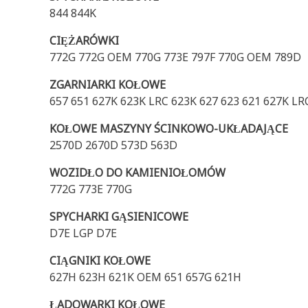
844 844K
CIĘŻARÓWKI
772G 772G OEM 770G 773E 797F 770G OEM 789D
ZGARNIARKI KOŁOWE
657 651 627K 623K LRC 623K 627 623 621 627K LR
KOŁOWE MASZYNY ŚCINKOWO-UKŁADAJĄCE
2570D 2670D 573D 563D
WOZIDŁO DO KAMIENIOŁOMÓW
772G 773E 770G
SPYCHARKI GĄSIENICOWE
D7E LGP D7E
CIĄGNIKI KOŁOWE
627H 623H 621K OEM 651 657G 621H
ŁADOWARKI KOŁOWE