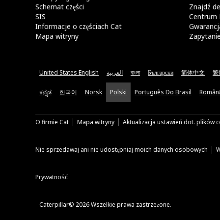
Schemat części
Znajdź de
SIS
Centrum 
Informacje o częściach Cat
Gwarancja
Mapa witryny
Zapytani
United States English
العربية
বাংলা
Български
简体中文
繁
ಕನ್ನಡ
한국어
Norsk
Polski
Português Do Brasil
Român
O firmie Cat
Mapa witryny
Aktualizacja ustawień dot. plików 
Nie sprzedawaj ani nie udostępniaj moich danych osobowych
W
Prywatność
Caterpillar© 2026 Wszelkie prawa zastrzeżone.