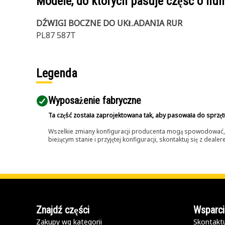
Modele, do których pasuje część o n
DŹWIGI BOCZNE DO UKŁADANIA RUR
PL87 587T
Legenda
Wyposażenie fabryczne
Ta część została zaprojektowana tak, aby pasowała do sprzęt
Wszelkie zmiany konfiguracji producenta mogą spowodować, że
bieżącym stanie i przyjętej konfiguracji, skontaktuj się z dea
Znajdź części
Wsparci
Zakupy wg kategorii
Skontaktu