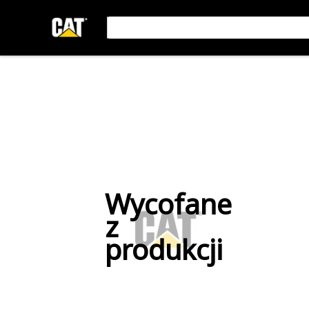
Wycofane
z
produkcji