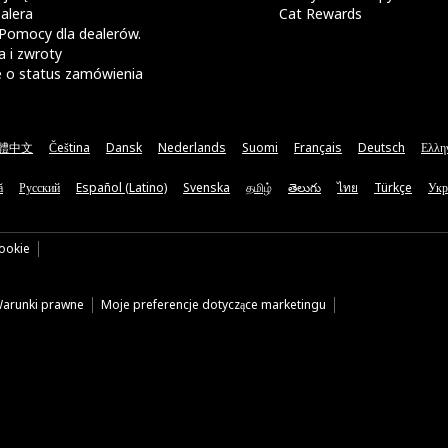
alera
Cat Rewards
Pomocy dla dealerów.
 i zwroty
e o status zamówienia
體中文
Čeština
Dansk
Nederlands
Suomi
Français
Deutsch
Ελλη
ă
Русский
Español (Latino)
Svenska
தமிழ்
తెలుగు
ไทย
Türkçe
Укр
cookie
arunki prawne
Moje preferencje dotyczące marketingu