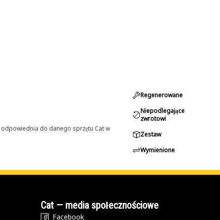
Regenerowane
Niepodlegające
zwrotowi
st odpowiednia do danego sprzętu Cat w
Zestaw
Wymienione
Cat — media społecznościowe
Facebook