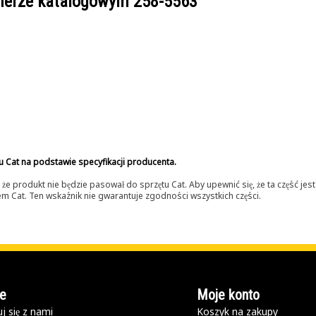
umerze katalogowym
258-5563
u Cat na podstawie specyfikacji producenta.
 produkt nie będzie pasował do sprzętu Cat. Aby upewnić się, że ta część je
lerem Cat. Ten wskaźnik nie gwarantuje zgodności wszystkich części.
e
Moje konto
j się z nami
Koszyk na zakupy