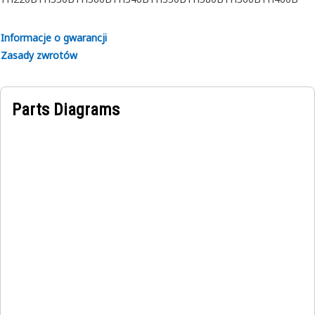
Applications:
Informacje o gwarancji
An Engine Wiring Harness is responsible for distributing
Zasady zwrotów
electrical power from the battery and alternator to the
different components in the engine compartment.
Parts Diagrams