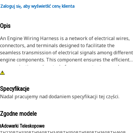
Zaloguj się, aby wyświetlić cenę klienta
Opis
An Engine Wiring Harness is a network of electrical wires,
connectors, and terminals designed to facilitate the
seamless transmission of electrical signals among different
engine components. This component ensures the efficient
communication and control of sensors, actuators, and
electronic systems within the engine.
Attributes:
Specyfikacje
• High-grade insulation for enhanced safety.
Nadal pracujemy nad dodaniem specyfikacji tej części.
• Efficient power distribution.
• Resilient against vibrations and impact.
Zgodne modele
• Temperature-resistant materials.
• Comprehensive wire protection.
łAdowarki Teleskopowe
• Sealed connections to resist moisture.
TH220B
TH330B
TH560B
TH340B
TH350B
TH580B
TH360B
TH460B