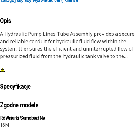
Zaloguj się, aby wyświetlić cenę klienta
Opis
A Hydraulic Pump Lines Tube Assembly provides a secure
and reliable conduit for hydraulic fluid flow within the
system. It ensures the efficient and uninterrupted flow of
pressurized fluid from the hydraulic tank valve to the
pump, enabling the proper operation of the hydraulic
machine and equipment.
Attributes:
Specyfikacje
• Withstands oil Pressure of 27600 kPa
• Provide a smooth, uninterrupted flow of hydraulic fluid,
Zgodne modele
minimizing pressure drop
RóWniarki SamobieżNe
Applications:
16M
A Hydraulic Pump Lines Tube Assembly ensures the
seamless and reliable flow of hydraulic fluid from the tank