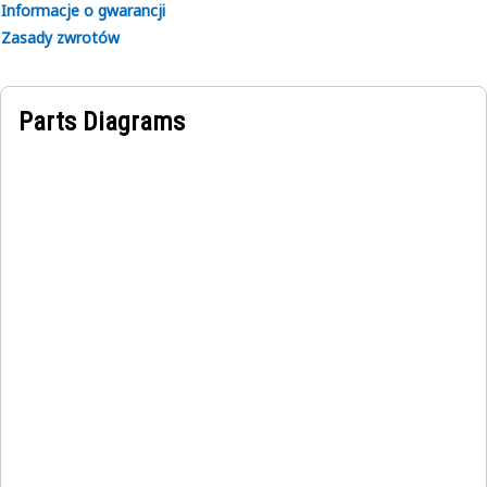
Informacje o gwarancji
to the pump and serves to maintain the required pressure
Zasady zwrotów
levels with the Nut and Sleeve configuration minimizes the
risk of fluid leakage, thereby enhancing system safety and
performance.
Parts Diagrams