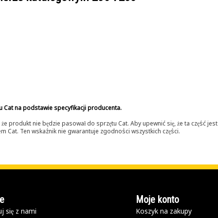
u Cat na podstawie specyfikacji producenta.
 produkt nie będzie pasował do sprzętu Cat. Aby upewnić się, że ta część je
lerem Cat. Ten wskaźnik nie gwarantuje zgodności wszystkich części.
e
Moje konto
j się z nami
Koszyk na zakupy