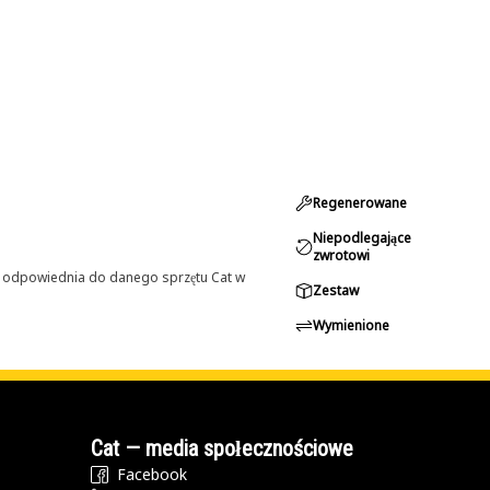
Regenerowane
Niepodlegające
zwrotowi
st odpowiednia do danego sprzętu Cat w
Zestaw
Wymienione
Cat — media społecznościowe
Facebook