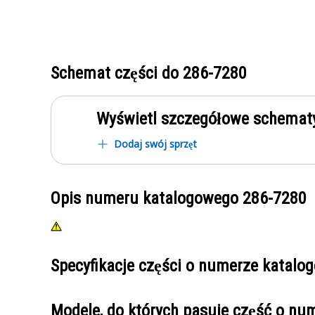
Schemat części do
286-7280
Wyświetl szczegółowe schematy
Dodaj swój sprzęt
Opis numeru katalogowego
286-7280
Specyfikacje części o numerze katal
Modele, do których pasuje część o n