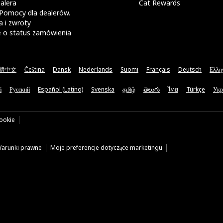
alera
Cat Rewards
Pomocy dla dealerów.
 i zwroty
e o status zamówienia
體中文
Čeština
Dansk
Nederlands
Suomi
Français
Deutsch
Ελλη
ă
Русский
Español (Latino)
Svenska
தமிழ்
తెలుగు
ไทย
Türkçe
Укр
cookie
arunki prawne
Moje preferencje dotyczące marketingu