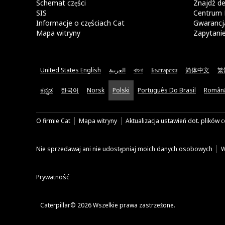
Schemat części
Znajdź de
SIS
Centrum 
Informacje o częściach Cat
Gwarancja
Mapa witryny
Zapytani
United States English
العربية
বাংলা
Български
简体中文
繁
ಕನ್ನಡ
한국어
Norsk
Polski
Português Do Brasil
Român
O firmie Cat
Mapa witryny
Aktualizacja ustawień dot. plików 
Nie sprzedawaj ani nie udostępniaj moich danych osobowych
W
Prywatność
Caterpillar© 2026 Wszelkie prawa zastrzeżone.