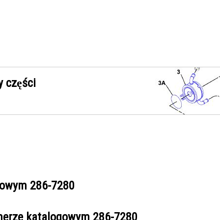
 części
ogowym
286-7280
umerze katalogowym
286-7280