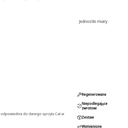
Jednostki miary
Regenerowane
Niepodlegające
zwrotowi
st odpowiednia do danego sprzętu Cat w
Zestaw
Wymienione