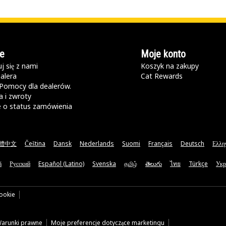
e
Moje konto
j się z nami
Koszyk na zakupy
alera
Cat Rewards
Pomocy dla dealerów.
 i zwroty
e o status zamówienia
體中文
Čeština
Dansk
Nederlands
Suomi
Français
Deutsch
Ελλη
ă
Русский
Español (Latino)
Svenska
தமிழ்
తెలుగు
ไทย
Türkçe
Укр
cookie
arunki prawne
Moje preferencje dotyczące marketingu