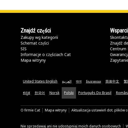
Znajdź części
Wsparci
Zakupy wg kategorii
Skontaktu
Schemat części
Znajdź de
SIS
Centrum 
Informacje o częściach Cat
Gwarancja
Mapa witryny
Zapytani
United States English
العربية
বাংলা
Български
简体中文
繁
ಕನ್ನಡ
한국어
Norsk
Polski
Português Do Brasil
Român
O firmie Cat
Mapa witryny
Aktualizacja ustawień dot. plików 
Nie sprzedawaj ani nie udostępniaj moich danych osobowych
W