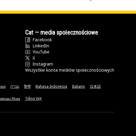
Cat — media społecznościowe
Facebook
LinkedIn
YouTube
X
Instagram
Wszystkie konta mediów społecznościowych
νικά
עברית
हिन्दी
Bahasa Indonesia
Italiano
日本語
аїнська Мова
Tiếng Việt