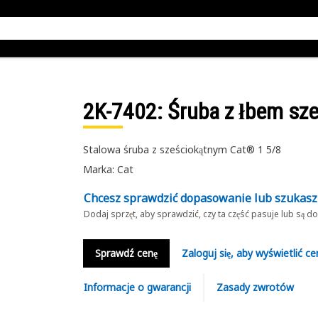
2K-7402
: Śruba z łbem sz
Stalowa śruba z sześciokątnym Cat® 1 5/8
Marka: Cat
Chcesz sprawdzić dopasowanie lub szukas
Dodaj sprzęt, aby sprawdzić, czy ta część pasuje lub są 
Sprawdź cenę
Zaloguj się, aby wyświetlić ce
Informacje o gwarancji
Zasady zwrotów