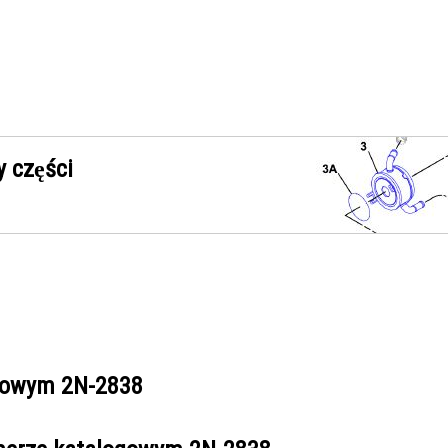
 części
ogowym
2N-2838