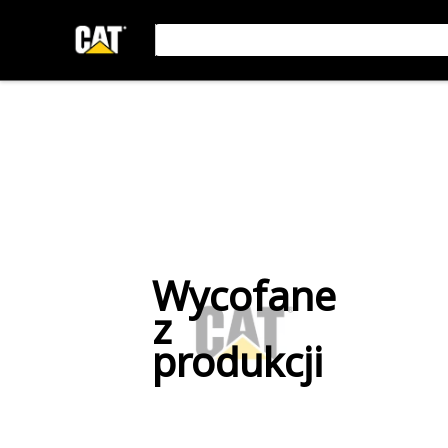
Wycofane
z
produkcji