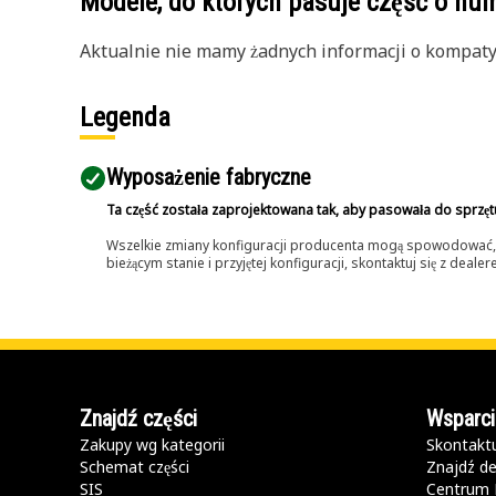
Modele, do których pasuje część o n
Aktualnie nie mamy żadnych informacji o kompatybi
Legenda
Wyposażenie fabryczne
Ta część została zaprojektowana tak, aby pasowała do sprzęt
Wszelkie zmiany konfiguracji producenta mogą spowodować, że
bieżącym stanie i przyjętej konfiguracji, skontaktuj się z dea
Znajdź części
Wsparci
Zakupy wg kategorii
Skontaktu
Schemat części
Znajdź de
SIS
Centrum 