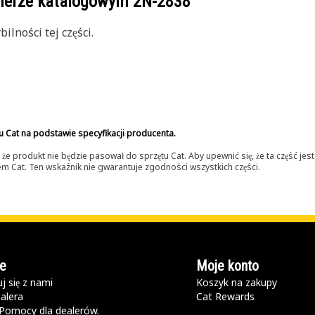
umerze katalogowym
2N-2838
lności tej części.
u Cat na podstawie specyfikacji producenta.
 produkt nie będzie pasował do sprzętu Cat. Aby upewnić się, że ta część je
lerem Cat. Ten wskaźnik nie gwarantuje zgodności wszystkich części.
e
Moje konto
j się z nami
Koszyk na zakupy
alera
Cat Rewards
Pomocy dla dealerów.