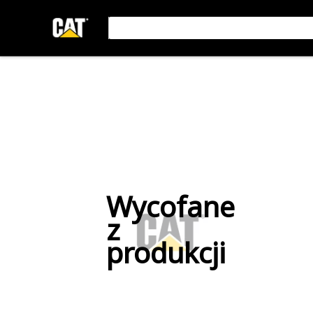
Wycofane
z
produkcji