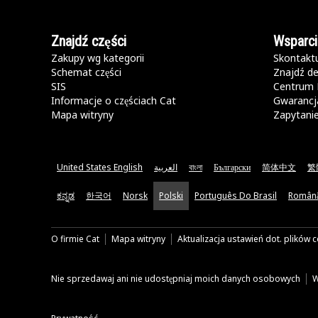
Znajdź części
Wsparci
Zakupy wg kategorii
Skontaktu
Schemat części
Znajdź de
SIS
Centrum 
Informacje o częściach Cat
Gwarancja
Mapa witryny
Zapytani
United States English
العربية
বাংলা
Български
简体中文
繁
ಕನ್ನಡ
한국어
Norsk
Polski
Português Do Brasil
Român
O firmie Cat
Mapa witryny
Aktualizacja ustawień dot. plików 
Nie sprzedawaj ani nie udostępniaj moich danych osobowych
W