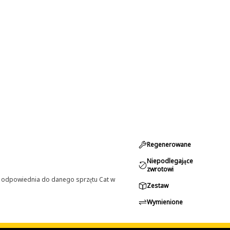
Regenerowane
Niepodlegające
zwrotowi
st odpowiednia do danego sprzętu Cat w
Zestaw
Wymienione