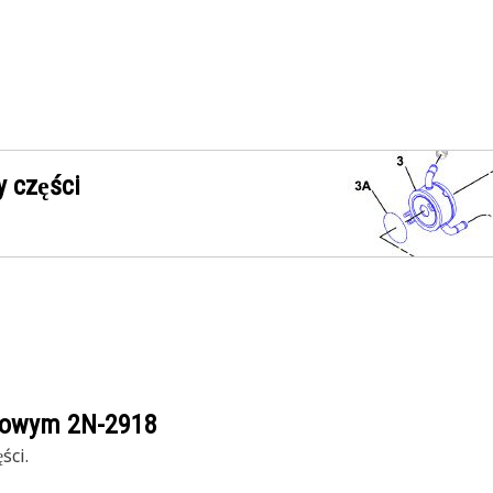
 części
ogowym
2N-2918
ści.