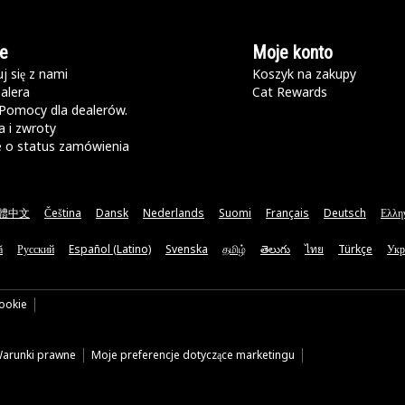
e
Moje konto
j się z nami
Koszyk na zakupy
alera
Cat Rewards
Pomocy dla dealerów.
 i zwroty
e o status zamówienia
體中文
Čeština
Dansk
Nederlands
Suomi
Français
Deutsch
Ελλη
ă
Русский
Español (Latino)
Svenska
தமிழ்
తెలుగు
ไทย
Türkçe
Укр
cookie
arunki prawne
Moje preferencje dotyczące marketingu