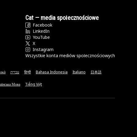
Cat — media społecznościowe
Facebook
LinkedIn
YouTube
X
Instagram
Wszystkie konta mediów społecznościowych
νικά
עברית
हिन्दी
Bahasa Indonesia
Italiano
日本語
аїнська Мова
Tiếng Việt