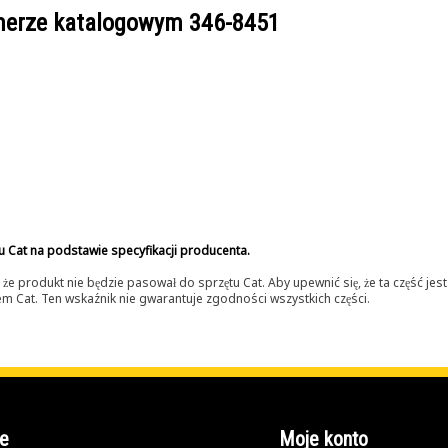
umerze katalogowym
346-8451
u Cat na podstawie specyfikacji producenta.
 produkt nie będzie pasował do sprzętu Cat. Aby upewnić się, że ta część je
lerem Cat. Ten wskaźnik nie gwarantuje zgodności wszystkich części.
e
Moje konto