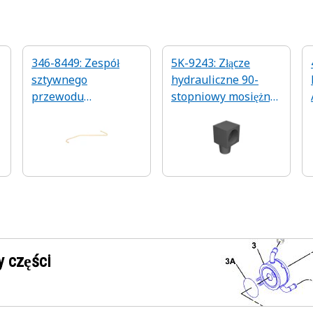
346-8449: Zespół
5K-9243: Złącze
sztywnego
hydrauliczne 90-
przewodu
stopniowy mosiężny
smarowego
adapter kolankowy
 części