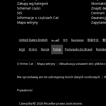
Zakupy wg kategorii
Skontaktu
Schemat części
Znajdź de
SIS
Centrum 
Informacje o częściach Cat
Gwarancja
Mapa witryny
Zapytani
United States English
العربية
বাংলা
Български
简体中文
繁
ಕನ್ನಡ
한국어
Norsk
Polski
Português Do Brasil
Român
O firmie Cat
Mapa witryny
Aktualizacja ustawień dot. plików 
Nie sprzedawaj ani nie udostępniaj moich danych osobowych
W
Prywatność
Caterpillar© 2026 Wszelkie prawa zastrzeżone.