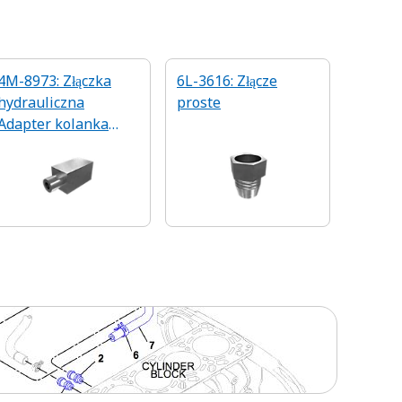
4M-8973: Złączka
6L-3616: Złącze
hydrauliczna
proste
Adapter kolanka
stalowego 90 stopni