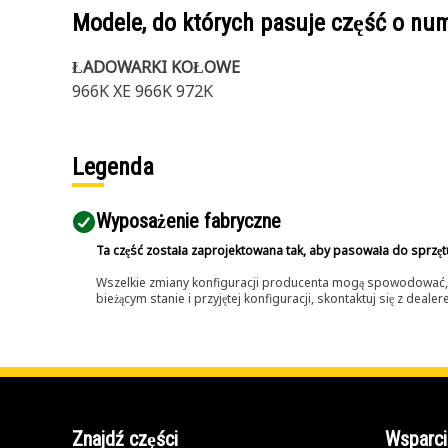
Modele, do których pasuje część o n
ŁADOWARKI KOŁOWE
966K XE 966K 972K
Legenda
Wyposażenie fabryczne
Ta część została zaprojektowana tak, aby pasowała do sprzęt
Wszelkie zmiany konfiguracji producenta mogą spowodować, że
bieżącym stanie i przyjętej konfiguracji, skontaktuj się z dea
Znajdź części
Wsparci