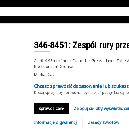
346-8451
: Zespół rury p
Cat® 4.98mm Inner Diameter Grease Lines Tube A
the Lubricant Grease
Marka: Cat
Chcesz sprawdzić dopasowanie lub szukas
Dodaj sprzęt, aby sprawdzić, czy ta część pasuje lub są 
Sprawdź cenę
Zaloguj się, aby wyświetlić ce
Informacje o gwarancji
Zasady zwrotów