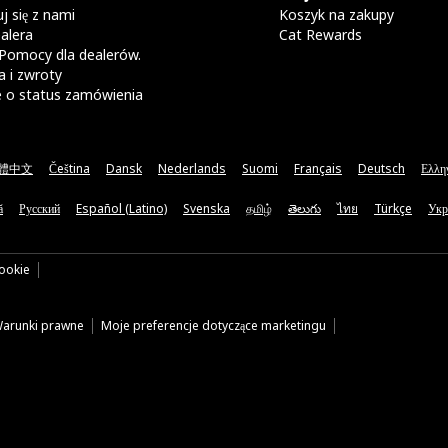
j się z nami
Koszyk na zakupy
alera
Cat Rewards
Pomocy dla dealerów.
 i zwroty
e o status zamówienia
體中文
Čeština
Dansk
Nederlands
Suomi
Français
Deutsch
Ελλη
ă
Русский
Español (Latino)
Svenska
தமிழ்
తెలుగు
ไทย
Türkçe
Укр
cookie
arunki prawne
Moje preferencje dotyczące marketingu