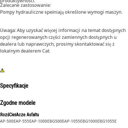
produktywności.
Zalecane zastosowanie:
Pompy hydrauliczne spełniają określone wymogi maszyn.
Uwaga: Aby uzyskać więcej informacji na temat dostępnych
opcji regenerowanych części zamiennych dostępnych u
dealera lub naprawczych, prosimy skontaktować się z
lokalnym dealerem Cat.
Specyfikacje
Zgodne modele
RozśCiełAcze Asfaltu
AP-500E
AP-555E
AP-1000E
BG500E
AP-1055E
BG1000E
BG1055E