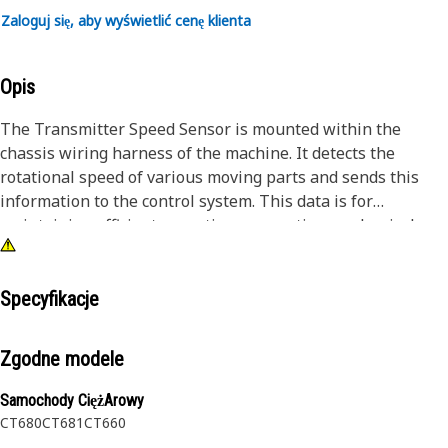
Zaloguj się, aby wyświetlić cenę klienta
Opis
The Transmitter Speed Sensor is mounted within the
chassis wiring harness of the machine. It detects the
rotational speed of various moving parts and sends this
information to the control system. This data is for
maintaining efficient operation, preventing mechanical
issues, and optimizing the machine's overall performance.
Attributes:
Specyfikacje
• Provides accurate data for preventive maintenance
• Ensures smooth and consistent operation of the machine
Zgodne modele
Applications:
Samochody CiężArowy
The Transmitter Speed Sensor measures the rotational
CT680
CT681
CT660
speed of a machine's components, providing real-time data