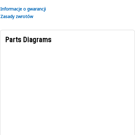
to the control system to optimize performance and ensure
Informacje o gwarancji
smooth operation.
Zasady zwrotów
Parts Diagrams