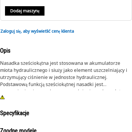
Dodaj maszynę
Zaloguj się, aby wyświetlić cenę klienta
Opis
Nasadka sześciokątna jest stosowana w akumulatorze
młota hydraulicznego i służy jako element uszczelniający i
utrzymujący ciśnienie w jednostce hydraulicznej.
Podstawową funkcją sześciokątnej nasadki jest
zapewnienie niezawodnego uszczelnienia w akumulatorze
młota hydraulicznego. Jest wyposażony w wewnętrzny
mechanizm uszczelniający, zazwyczaj w postaci wysokiej
jakości pierścienia o-ring lub podobnego elementu
Specyfikacje
uszczelniającego.
Zgodne modele