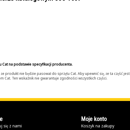
u Cat na podstawie specyfikacji producenta.
 produkt nie będzie pasował do sprzętu Cat. Aby upewnić się, że ta część je
lerem Cat. Ten wskaźnik nie gwarantuje zgodności wszystkich części.
e
Moje konto
j się z nami
Koszyk na zakupy