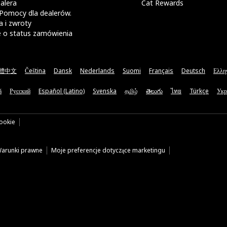
alera
Cat Rewards
Pomocy dla dealerów.
 i zwroty
e o status zamówienia
體中文
Čeština
Dansk
Nederlands
Suomi
Français
Deutsch
Ελλη
ă
Русский
Español (Latino)
Svenska
தமிழ்
తెలుగు
ไทย
Türkçe
Укр
cookie
arunki prawne
Moje preferencje dotyczące marketingu