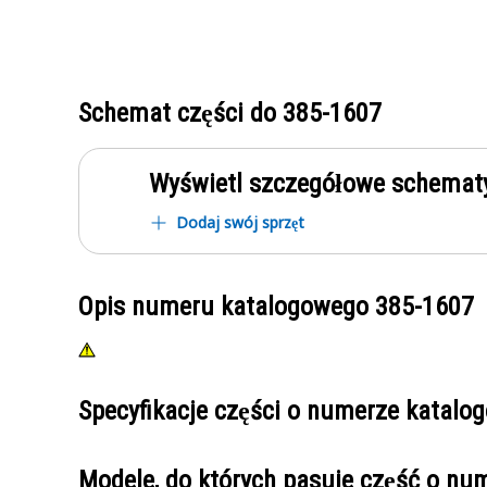
Schemat części do
385-1607
Wyświetl szczegółowe schematy
Dodaj swój sprzęt
Opis numeru katalogowego
385-1607
Specyfikacje części o numerze katal
Modele, do których pasuje część o n