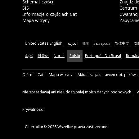
Schemat części
Znajdź de
SIS
Centrum 
Informacje o częściach Cat
Gwarancja
Mapa witryny
Zapytani
United States English
العربية
বাংলা
Български
简体中文
繁
ಕನ್ನಡ
한국어
Norsk
Polski
Português Do Brasil
Român
O firmie Cat
Mapa witryny
Aktualizacja ustawień dot. plików 
Nie sprzedawaj ani nie udostępniaj moich danych osobowych
W
Prywatność
Caterpillar© 2026 Wszelkie prawa zastrzeżone.