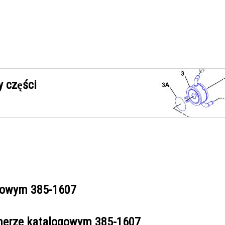
 części
ogowym
385-1607
umerze katalogowym
385-1607