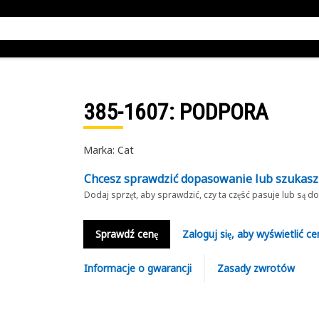
385-1607
: PODPORA
Marka: Cat
Chcesz sprawdzić dopasowanie lub szukas
Dodaj sprzęt, aby sprawdzić, czy ta część pasuje lub są 
Sprawdź cenę
Zaloguj się, aby wyświetlić ce
Informacje o gwarancji
Zasady zwrotów