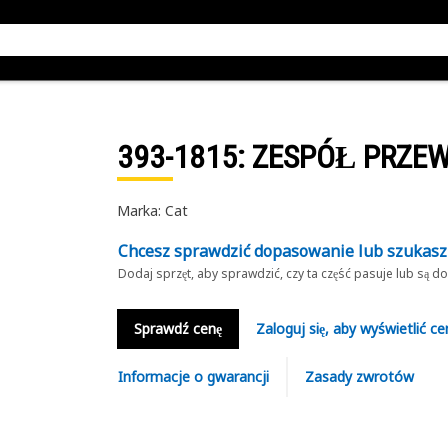
393-1815
: ZESPÓŁ PRZE
Marka: Cat
Chcesz sprawdzić dopasowanie lub szukas
Dodaj sprzęt, aby sprawdzić, czy ta część pasuje lub są 
Sprawdź cenę
Zaloguj się, aby wyświetlić ce
Informacje o gwarancji
Zasady zwrotów