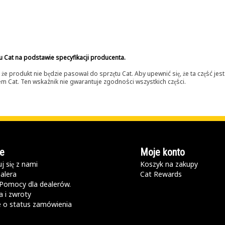
u Cat na podstawie specyfikacji producenta.
 produkt nie będzie pasował do sprzętu Cat. Aby upewnić się, że ta część je
lerem Cat. Ten wskaźnik nie gwarantuje zgodności wszystkich części.
e
Moje konto
j się z nami
Koszyk na zakupy
alera
Cat Rewards
Pomocy dla dealerów.
 i zwroty
e o status zamówienia