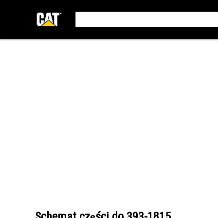
Schemat części do
393-1815