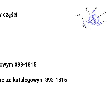
 części
ogowym
393-1815
umerze katalogowym
393-1815