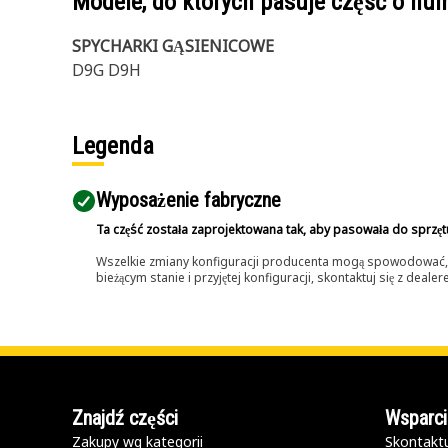
Modele, do których pasuje część o n
SPYCHARKI GĄSIENICOWE
D9G D9H
Legenda
Wyposażenie fabryczne
Ta część została zaprojektowana tak, aby pasowała do sprzęt
Wszelkie zmiany konfiguracji producenta mogą spowodować, że
bieżącym stanie i przyjętej konfiguracji, skontaktuj się z dea
Znajdź części
Wsparci
Zakupy wg kategorii
Skontaktu