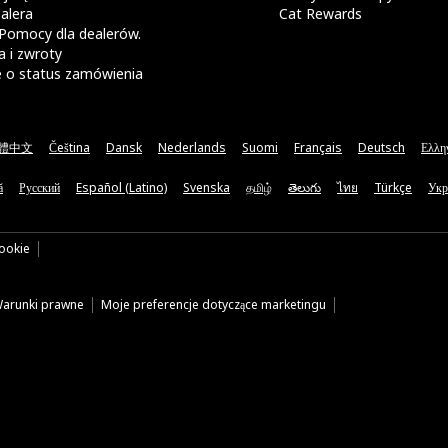
alera
Cat Rewards
Pomocy dla dealerów.
 i zwroty
e o status zamówienia
體中文
Čeština
Dansk
Nederlands
Suomi
Français
Deutsch
Ελλη
ă
Русский
Español (Latino)
Svenska
தமிழ்
తెలుగు
ไทย
Türkçe
Укр
cookie
arunki prawne
Moje preferencje dotyczące marketingu