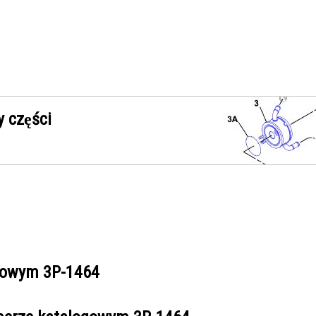
 części
ogowym
3P-1464