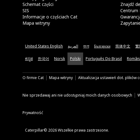
Schemat części
Znajdź de
SIS
Centrum 
Informacje o częściach Cat
Gwarancja
Mapa witryny
Zapytani
United States English
العربية
বাংলা
Български
简体中文
繁
ಕನ್ನಡ
한국어
Norsk
Polski
Português Do Brasil
Român
O firmie Cat
Mapa witryny
Aktualizacja ustawień dot. plików 
Nie sprzedawaj ani nie udostępniaj moich danych osobowych
W
Prywatność
Caterpillar© 2026 Wszelkie prawa zastrzeżone.