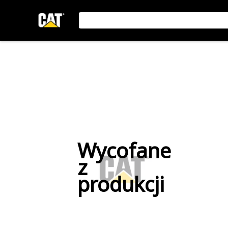
Wycofane
z
produkcji