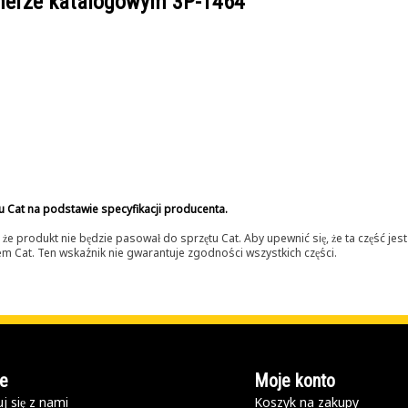
umerze katalogowym
3P-1464
u Cat na podstawie specyfikacji producenta.
 produkt nie będzie pasował do sprzętu Cat. Aby upewnić się, że ta część je
lerem Cat. Ten wskaźnik nie gwarantuje zgodności wszystkich części.
e
Moje konto
j się z nami
Koszyk na zakupy