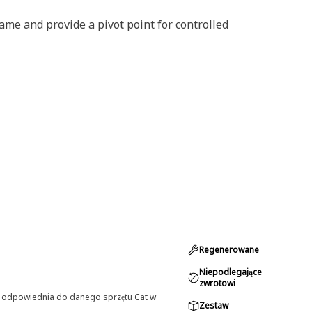
rame and provide a pivot point for controlled
Regenerowane
Niepodlegające
zwrotowi
st odpowiednia do danego sprzętu Cat w
Zestaw