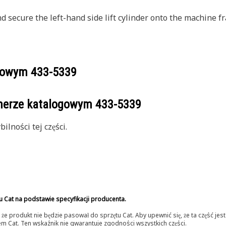
d secure the left-hand side lift cylinder onto the machine f
ogowym
433-5339
umerze katalogowym
433-5339
lności tej części.
u Cat na podstawie specyfikacji producenta.
 produkt nie będzie pasował do sprzętu Cat. Aby upewnić się, że ta część je
lerem Cat. Ten wskaźnik nie gwarantuje zgodności wszystkich części.