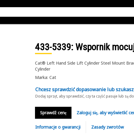
433-5339
: Wspornik mocu
Cat® Left Hand Side Lift Cylinder Steel Mount Brac
Cylinder
Marka: Cat
Chcesz sprawdzić dopasowanie lub szukas
Dodaj sprzęt, aby sprawdzić, czy ta część pasuje lub są 
Sprawdź cenę
Zaloguj się, aby wyświetlić ce
Informacje o gwarancji
Zasady zwrotów