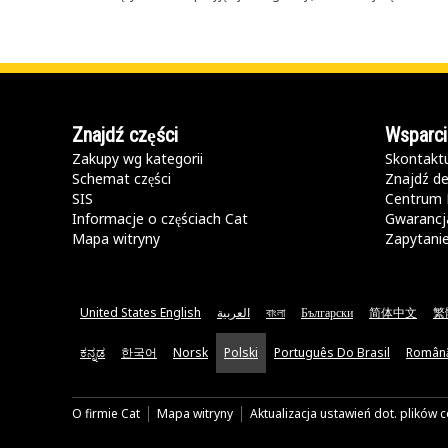
Znajdź części
Wsparci
Zakupy wg kategorii
Skontaktu
Schemat części
Znajdź de
SIS
Centrum 
Informacje o częściach Cat
Gwarancja
Mapa witryny
Zapytani
United States English
العربية
বাংলা
Български
简体中文
繁
ಕನ್ನಡ
한국어
Norsk
Polski
Português Do Brasil
Român
O firmie Cat
Mapa witryny
Aktualizacja ustawień dot. plików 