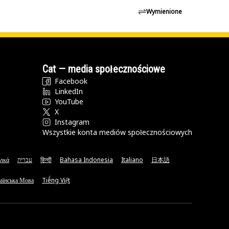
Wymienione
Cat — media społecznościowe
Facebook
LinkedIn
YouTube
X
Instagram
Wszystkie konta mediów społecznościowych
νικά
עברית
हिन्दी
Bahasa Indonesia
Italiano
日本語
аїнська Мова
Tiếng Việt