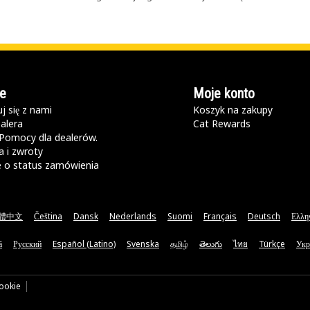
e
Moje konto
j się z nami
Koszyk na zakupy
alera
Cat Rewards
Pomocy dla dealerów.
 i zwroty
e o status zamówienia
體中文
Čeština
Dansk
Nederlands
Suomi
Français
Deutsch
Ελλη
ă
Русский
Español (Latino)
Svenska
தமிழ்
తెలుగు
ไทย
Türkçe
Укр
cookie