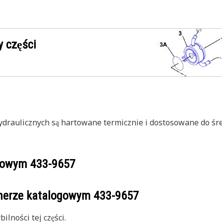
 części
draulicznych są hartowane termicznie i dostosowane do śre
ogowym
433-9657
umerze katalogowym
433-9657
lności tej części.