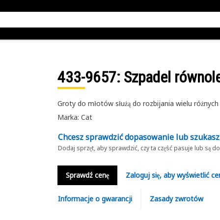
433-9657
: Szpadel równol
Groty do młotów służą do rozbijania wielu różnych
Marka: Cat
Chcesz sprawdzić dopasowanie lub szukas
Dodaj sprzęt, aby sprawdzić, czy ta część pasuje lub są 
Sprawdź cenę
Zaloguj się, aby wyświetlić ce
Informacje o gwarancji
Zasady zwrotów