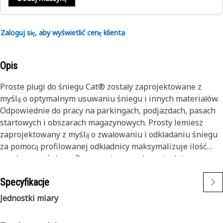
Zaloguj się, aby wyświetlić cenę klienta
Opis
Proste pługi do śniegu Cat® zostały zaprojektowane z
myślą o optymalnym usuwaniu śniegu i innych materiałów.
Odpowiednie do pracy na parkingach, podjazdach, pasach
startowych i obszarach magazynowych. Prosty lemiesz
zaprojektowany z myślą o zwałowaniu i odkładaniu śniegu
za pomocą profilowanej odkładnicy maksymalizuje ilość
spychanego śniegu. Po przemieszczeniu materiału
opływowe podpory zapewniają, że śnieg nie przywiera do
Specyfikacje
osprzętu, co wpływa na zwiększenie wydajności. Proste
pługi do śniegu Cat są wyposażone standardowo w system
Jednostki miary
ruchomej krawędzi, który chroni maszynę i osprzęt przed
niewidocznymi przeszkodami.