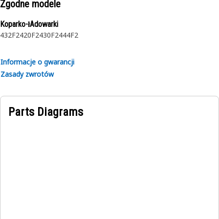
Zgodne modele
Koparko-łAdowarki
432F2
420F2
430F2
444F2
Informacje o gwarancji
Zasady zwrotów
Parts Diagrams