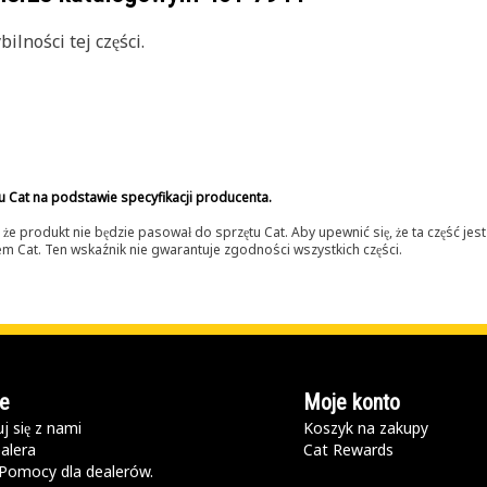
lności tej części.
u Cat na podstawie specyfikacji producenta.
 produkt nie będzie pasował do sprzętu Cat. Aby upewnić się, że ta część je
lerem Cat. Ten wskaźnik nie gwarantuje zgodności wszystkich części.
e
Moje konto
j się z nami
Koszyk na zakupy
alera
Cat Rewards
Pomocy dla dealerów.