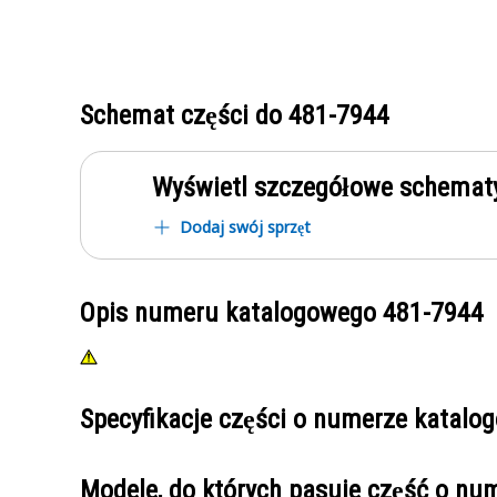
Schemat części do
481-7944
Wyświetl szczegółowe schematy
Dodaj swój sprzęt
Opis numeru katalogowego
481-7944
Specyfikacje części o numerze katal
Modele, do których pasuje część o n