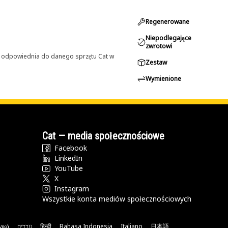
Regenerowane
Niepodlegające
zwrotowi
st odpowiednia do danego sprzętu Cat w
Zestaw
Wymienione
Cat — media społecznościowe
Facebook
LinkedIn
YouTube
X
Instagram
Wszystkie konta mediów społecznościowych
νικά
עברית
हिन्दी
Bahasa Indonesia
Italiano
日本語