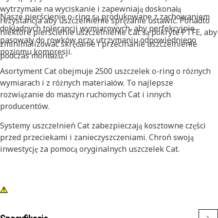
wytrzymałe na wyciskanie i zapewniają doskonałą
Nasze pierścienie o-ring są produkowane z zachowaniem
rezystancja aby uszczelnienie sprężanie ustawić. Ponadto
dokładnych tolerancji wymiarowych, aby perfekcyjnie
niektóre pierścienie uszczelnienie Cat są pokryte PTFE, aby
pasowały do rowków przy utrzymaniu odpowiedniego
zminimalizować skręcanie i przecinanie uszczelnienie
poziomu kompresji.
podczas montażu.
Asortyment Cat obejmuje 2500 uszczelek o-ring o różnych
wymiarach i z różnych materiałów. To najlepsze
rozwiązanie do maszyn ruchomych Cat i innych
producentów.
Systemy uszczelnień Cat zabezpieczają kosztowne części
przed przeciekami i zanieczyszczeniami. Chroń swoją
inwestycję za pomocą oryginalnych uszczelek Cat.