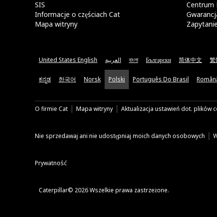
SIS
Centrum 
Informacje o częściach Cat
Gwarancja
Mapa witryny
Zapytani
United States English
العربية
বাংলা
Български
简体中文
繁
ಕನ್ನಡ
한국어
Norsk
Polski
Português Do Brasil
Român
O firmie Cat
Mapa witryny
Aktualizacja ustawień dot. plików 
Nie sprzedawaj ani nie udostępniaj moich danych osobowych
W
Prywatność
Caterpillar© 2026 Wszelkie prawa zastrzeżone.