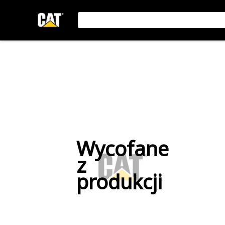
Wycofane
z
produkcji