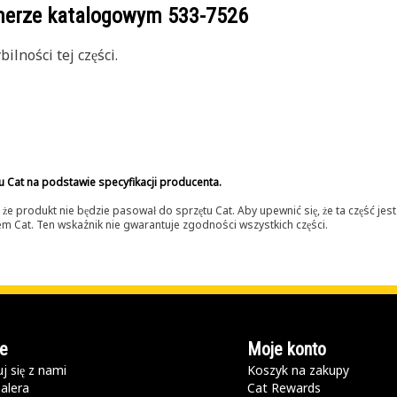
umerze katalogowym
533-7526
lności tej części.
u Cat na podstawie specyfikacji producenta.
 produkt nie będzie pasował do sprzętu Cat. Aby upewnić się, że ta część je
lerem Cat. Ten wskaźnik nie gwarantuje zgodności wszystkich części.
e
Moje konto
j się z nami
Koszyk na zakupy
alera
Cat Rewards