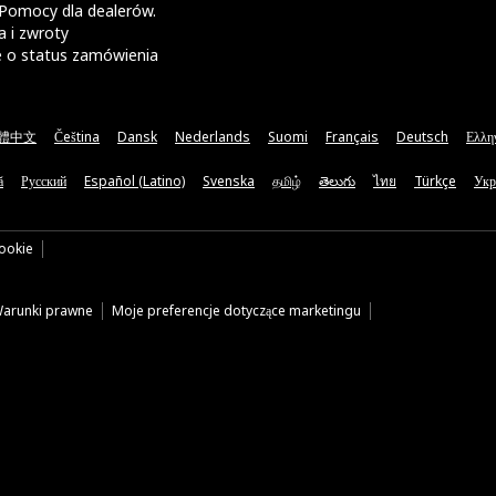
Pomocy dla dealerów.
 i zwroty
e o status zamówienia
體中文
Čeština
Dansk
Nederlands
Suomi
Français
Deutsch
Ελλη
ă
Русский
Español (Latino)
Svenska
தமிழ்
తెలుగు
ไทย
Türkçe
Укр
cookie
arunki prawne
Moje preferencje dotyczące marketingu