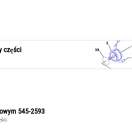
 części
ogowym
545-2593
ści.