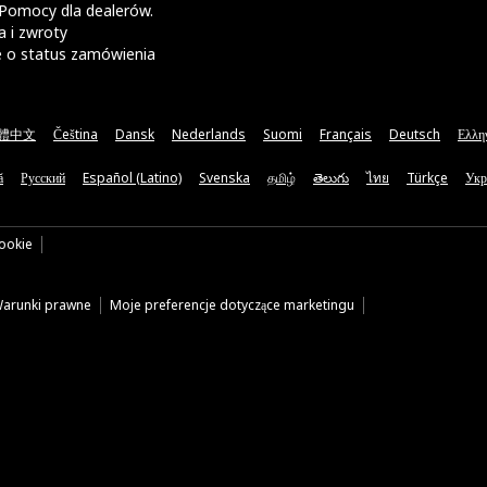
Pomocy dla dealerów.
 i zwroty
e o status zamówienia
體中文
Čeština
Dansk
Nederlands
Suomi
Français
Deutsch
Ελλη
ă
Русский
Español (Latino)
Svenska
தமிழ்
తెలుగు
ไทย
Türkçe
Укр
cookie
arunki prawne
Moje preferencje dotyczące marketingu