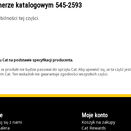
umerze katalogowym
545-2593
lności tej części.
u Cat na podstawie specyfikacji producenta.
 produkt nie będzie pasował do sprzętu Cat. Aby upewnić się, że ta część je
lerem Cat. Ten wskaźnik nie gwarantuje zgodności wszystkich części.
e
Moje konto
j się z nami
Koszyk na zakupy
alera
Cat Rewards