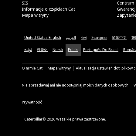
SIS
Centrum 
Informacje o częściach Cat
Gwarancja
Mapa witryny
Zapytani
United States English
العربية
বাংলা
Български
简体中文
繁
ಕನ್ನಡ
한국어
Norsk
Polski
Português Do Brasil
Român
O firmie Cat
Mapa witryny
Aktualizacja ustawień dot. plików 
Nie sprzedawaj ani nie udostępniaj moich danych osobowych
W
Prywatność
Caterpillar© 2026 Wszelkie prawa zastrzeżone.