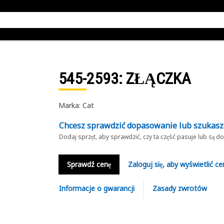
545-2593
: ZŁĄCZKA
Marka: Cat
Chcesz sprawdzić dopasowanie lub szukas
Dodaj sprzęt, aby sprawdzić, czy ta część pasuje lub są 
Sprawdź cenę
Zaloguj się, aby wyświetlić ce
Informacje o gwarancji
Zasady zwrotów