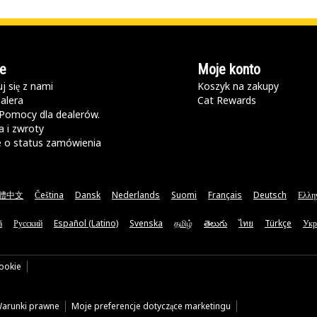
e
Moje konto
j się z nami
Koszyk na zakupy
alera
Cat Rewards
Pomocy dla dealerów.
 i zwroty
e o status zamówienia
體中文
Čeština
Dansk
Nederlands
Suomi
Français
Deutsch
Ελλη
ă
Русский
Español (Latino)
Svenska
தமிழ்
తెలుగు
ไทย
Türkçe
Укр
cookie
arunki prawne
Moje preferencje dotyczące marketingu