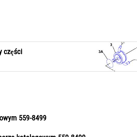
 części
ogowym
559-8499