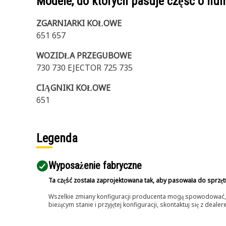
Modele, do których pasuje część o n
ZGARNIARKI KOŁOWE
651 657
WOZIDŁA PRZEGUBOWE
730 730 EJECTOR 725 735
CIĄGNIKI KOŁOWE
651
Legenda
Wyposażenie fabryczne
Ta część została zaprojektowana tak, aby pasowała do sprzęt
Wszelkie zmiany konfiguracji producenta mogą spowodować, że
bieżącym stanie i przyjętej konfiguracji, skontaktuj się z dea