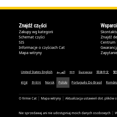
Znajdź części
Wsparci
Zakupy wg kategorii
Skontaktu
Schemat części
Znajdź de
SIS
Centrum 
Informacje o częściach Cat
Gwarancja
Mapa witryny
Zapytani
United States English
العربية
বাংলা
Български
简体中文
繁
ಕನ್ನಡ
한국어
Norsk
Polski
Português Do Brasil
Român
O firmie Cat
Mapa witryny
Aktualizacja ustawień dot. plików 
Nie sprzedawaj ani nie udostępniaj moich danych osobowych
W