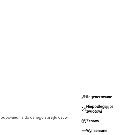
Regenerowane
Niepodlegające
zwrotowi
st odpowiednia do danego sprzętu Cat w
Zestaw
Wymienione