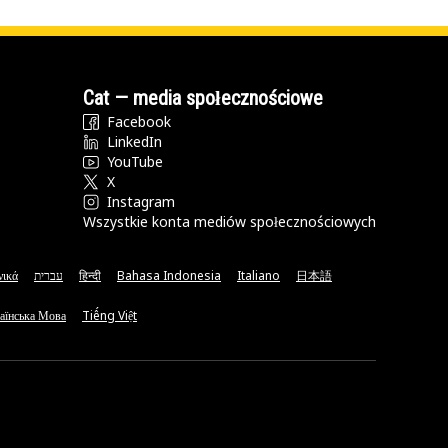
Cat — media społecznościowe
Facebook
LinkedIn
YouTube
X
Instagram
Wszystkie konta mediów społecznościowych
νικά
עברית
हिन्दी
Bahasa Indonesia
Italiano
日本語
аїнська Мова
Tiếng Việt