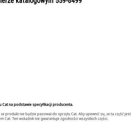
umerze katalogowym
559-8499
u Cat na podstawie specyfikacji producenta.
 produkt nie będzie pasował do sprzętu Cat. Aby upewnić się, że ta część je
lerem Cat. Ten wskaźnik nie gwarantuje zgodności wszystkich części.