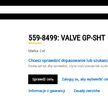
559-8499
: VALVE GP-SHT
Marka: Cat
Chcesz sprawdzić dopasowanie lub szukas
Dodaj sprzęt, aby sprawdzić, czy ta część pasuje lub są 
Sprawdź cenę
Zaloguj się, aby wyświetlić ce
Informacje o gwarancji
Zasady zwrotów