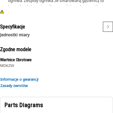
ogniwa. Zespoły ogniwa ze smarowaną gąsienicą to
bezpośredni zamiennik uszczelnionych zespołów
ogniw w modelach koparek hydraulicznych Cat.
Specyfikacje
Jednostki miary
Zgodne modele
Wiertnice Obrotowe
MD6250
Informacje o gwarancji
Zasady zwrotów
Parts Diagrams