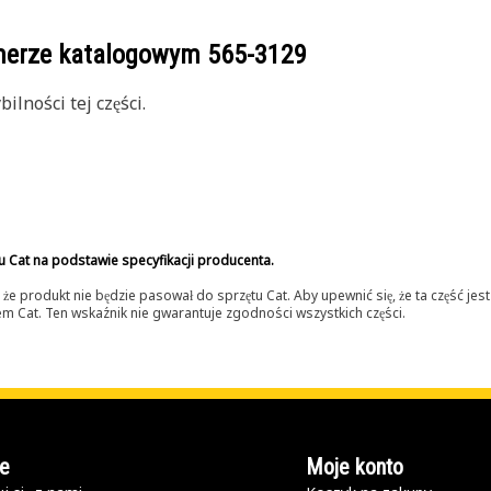
umerze katalogowym
565-3129
lności tej części.
u Cat na podstawie specyfikacji producenta.
 produkt nie będzie pasował do sprzętu Cat. Aby upewnić się, że ta część je
lerem Cat. Ten wskaźnik nie gwarantuje zgodności wszystkich części.
e
Moje konto