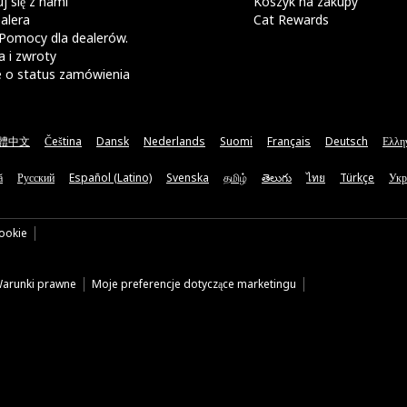
j się z nami
Koszyk na zakupy
alera
Cat Rewards
Pomocy dla dealerów.
 i zwroty
e o status zamówienia
體中文
Čeština
Dansk
Nederlands
Suomi
Français
Deutsch
Ελλη
ă
Русский
Español (Latino)
Svenska
தமிழ்
తెలుగు
ไทย
Türkçe
Укр
cookie
arunki prawne
Moje preferencje dotyczące marketingu