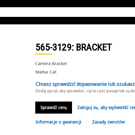
565-3129
: BRACKET
Camera Bracket
Marka: Cat
Chcesz sprawdzić dopasowanie lub szukas
Dodaj sprzęt, aby sprawdzić, czy ta część pasuje lub są 
Sprawdź cenę
Zaloguj się, aby wyświetlić ce
Informacje o gwarancji
Zasady zwrotów