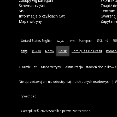
Zakupy wg kategorii
Skontaktu
Schemat części
Znajdź de
SIS
Centrum 
Informacje o częściach Cat
Gwarancja
Mapa witryny
Zapytani
United States English
العربية
বাংলা
Български
简体中文
繁
ಕನ್ನಡ
한국어
Norsk
Polski
Português Do Brasil
Român
O firmie Cat
Mapa witryny
Aktualizacja ustawień dot. plików 
Nie sprzedawaj ani nie udostępniaj moich danych osobowych
W
Prywatność
Caterpillar© 2026 Wszelkie prawa zastrzeżone.