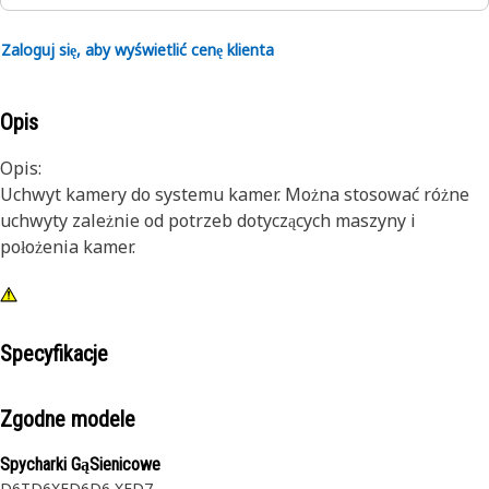
Zaloguj się, aby wyświetlić cenę klienta
Opis
Opis:
Uchwyt kamery do systemu kamer. Można stosować różne
uchwyty zależnie od potrzeb dotyczących maszyny i
położenia kamer.
Specyfikacje
Zgodne modele
Spycharki GąSienicowe
D6T
D6XE
D6
D6 XE
D7