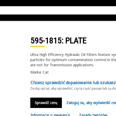
595-1815
: PLATE
Ultra High Efficiency Hydraulic Oil Filters feature
particles for optimum contamination control in the
are not for Transmission applications.
Marka: Cat
Chcesz sprawdzić dopasowanie lub szukas
Dodaj sprzęt, aby sprawdzić, czy ta część pasuje lub są 
Sprawdź cenę
Zaloguj się, aby wyświetlić ce
Informacje o gwarancji
Zasady zwrotów