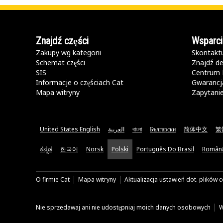
Znajdź części
Wsparci
Zakupy wg kategorii
Skontaktu
Schemat części
Znajdź de
SIS
Centrum 
Informacje o częściach Cat
Gwarancja
Mapa witryny
Zapytani
United States English
العربية
বাংলা
Български
简体中文
繁
ಕನ್ನಡ
한국어
Norsk
Polski
Português Do Brasil
Român
O firmie Cat
Mapa witryny
Aktualizacja ustawień dot. plików 
Nie sprzedawaj ani nie udostępniaj moich danych osobowych
W