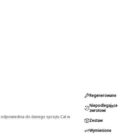
Regenerowane
Niepodlegające
zwrotowi
st odpowiednia do danego sprzętu Cat w
Zestaw
Wymienione