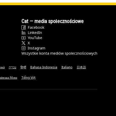
Cat — media społecznościowe
Facebook
LinkedIn
YouTube
X
Instagram
Wszystkie konta mediów społecznościowych
νικά
עברית
हिन्दी
Bahasa Indonesia
Italiano
日本語
аїнська Мова
Tiếng Việt