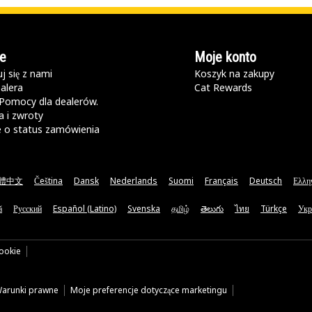
e
Moje konto
j się z nami
Koszyk na zakupy
alera
Cat Rewards
Pomocy dla dealerów.
 i zwroty
e o status zamówienia
體中文
Čeština
Dansk
Nederlands
Suomi
Français
Deutsch
Ελλη
ă
Русский
Español (Latino)
Svenska
தமிழ்
తెలుగు
ไทย
Türkçe
Укр
cookie
arunki prawne
Moje preferencje dotyczące marketingu