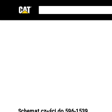
Schemat części do
596-1539