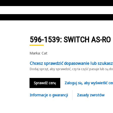
596-1539
: SWITCH AS-RO
Marka: Cat
Chcesz sprawdzić dopasowanie lub szukas
Dodaj sprzęt, aby sprawdzić, czy ta część pasuje lub są 
Sprawdź cenę
Zaloguj się, aby wyświetlić ce
Informacje o gwarancji
Zasady zwrotów