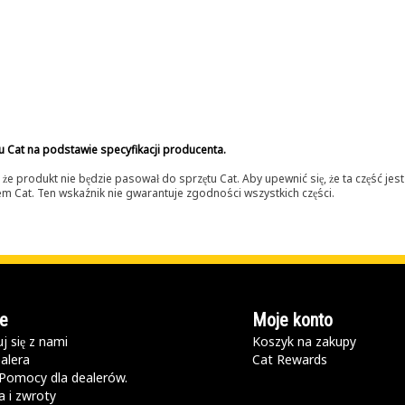
u Cat na podstawie specyfikacji producenta.
 produkt nie będzie pasował do sprzętu Cat. Aby upewnić się, że ta część je
lerem Cat. Ten wskaźnik nie gwarantuje zgodności wszystkich części.
e
Moje konto
j się z nami
Koszyk na zakupy
alera
Cat Rewards
Pomocy dla dealerów.
 i zwroty