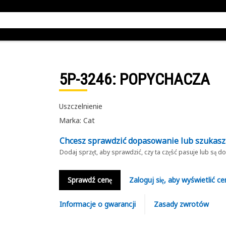
5P-3246
: POPYCHACZA
Uszczelnienie
Marka: Cat
Chcesz sprawdzić dopasowanie lub szukas
Dodaj sprzęt, aby sprawdzić, czy ta część pasuje lub są 
Sprawdź cenę
Zaloguj się, aby wyświetlić ce
Informacje o gwarancji
Zasady zwrotów