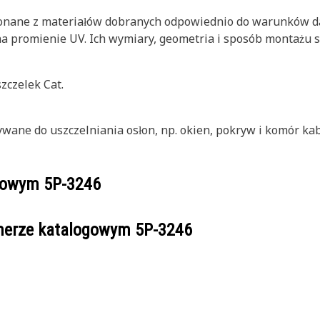
konane z materiałów dobranych odpowiednio do warunków da
na promienie UV. Ich wymiary, geometria i sposób montażu
zczelek Cat.
ywane do uszczelniania osłon, np. okien, pokryw i komór kab
ogowym
5P-3246
umerze katalogowym
5P-3246