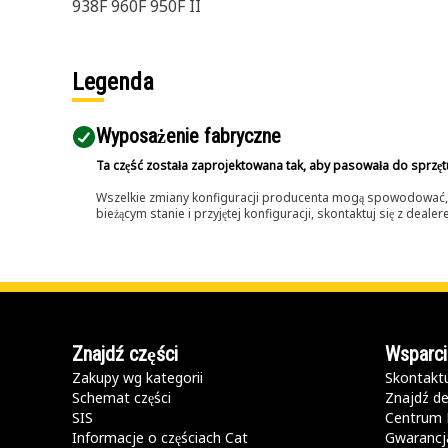
938F 960F 950F II
Legenda
Wyposażenie fabryczne
Ta część została zaprojektowana tak, aby pasowała do sprzęt
Wszelkie zmiany konfiguracji producenta mogą spowodować, że
bieżącym stanie i przyjętej konfiguracji, skontaktuj się z dea
Znajdź części
Wsparci
Zakupy wg kategorii
Skontaktu
Schemat części
Znajdź de
SIS
Centrum 
Informacje o częściach Cat
Gwarancja