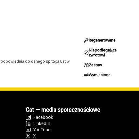
Regenerowane
Niepodlegające
zwrotowi
st odpowiednia do danego sprzętu Cat w
Zestaw
Wymienione
Cat — media społecznościowe
Facebook
LinkedIn
YouTube
X