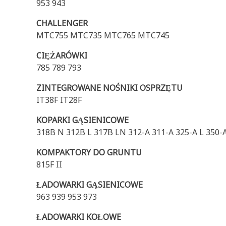
953 943
CHALLENGER
MTC755 MTC735 MTC765 MTC745
CIĘŻARÓWKI
785 789 793
ZINTEGROWANE NOŚNIKI OSPRZĘTU
IT38F IT28F
KOPARKI GĄSIENICOWE
318B N 312B L 317B LN 312-A 311-A 325-A L 350-A
KOMPAKTORY DO GRUNTU
815F II
ŁADOWARKI GĄSIENICOWE
963 939 953 973
ŁADOWARKI KOŁOWE