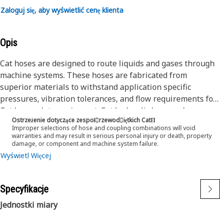
Zaloguj się, aby wyświetlić cenę klienta
Opis
Cat hoses are designed to route liquids and gases through
machine systems. These hoses are fabricated from
superior materials to withstand application specific
pressures, vibration tolerances, and flow requirements for
Cat heavy-duty equipment. Cat hydraulic hose and
Ostrzeżenie dotyczące zespoł󷠰rzewod󷠧iętkich CatΠ
couplings are subjected to the most rigorous testing
Improper selections of hose and coupling combinations will void
processes in the industry. Every Cat hose and coupling
warranties and may result in serious personal injury or death, property
damage, or component and machine system failure.
combination is tested as a system to ensure a perfect fit
Wyświetl Więcej
that yields maximum safety and dependability.
This is a general purpose medium pressure high
temperature hose made from PTFE inner tube and one
Specyfikacje
braid of stainless steel wire reinforcement outer cover.
Jednostki miary