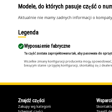
Modele, do których pasuje część o n
Aktualnie nie mamy żadnych informacji o kompatybi
Legenda
Wyposażenie fabryczne
Ta część została zaprojektowana tak, aby pasowała do sprzęt
Wszelkie zmiany konfiguracji producenta mogą spowodować, że
bieżącym stanie i przyjętej konfiguracji, skontaktuj się z dea
Znajdź części
Wsparci
Zakupy wg kategorii
Skontaktu
Schemat części
Znajdź de