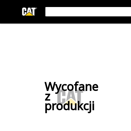
Wycofane
z
produkcji