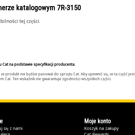
umerze katalogowym
7R-3150
lności tej części.
u Cat na podstawie specyfikacji producenta.
 produkt nie będzie pasował do sprzętu Cat. Aby upewnić się, że ta część je
lerem Cat. Ten wskaźnik nie gwarantuje zgodności wszystkich części.
e
Moje konto
j się z nami
Koszyk na zakupy
alera
Cat Rewards