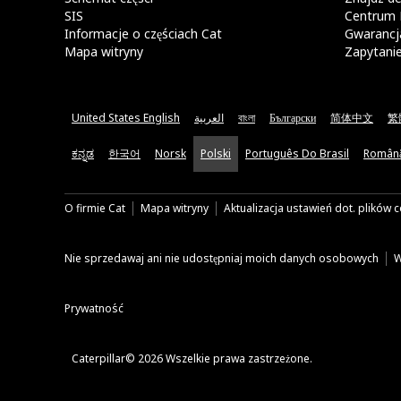
SIS
Centrum 
Informacje o częściach Cat
Gwarancja
Mapa witryny
Zapytani
United States English
العربية
বাংলা
Български
简体中文
繁
ಕನ್ನಡ
한국어
Norsk
Polski
Português Do Brasil
Român
O firmie Cat
Mapa witryny
Aktualizacja ustawień dot. plików 
Nie sprzedawaj ani nie udostępniaj moich danych osobowych
W
Prywatność
Caterpillar© 2026 Wszelkie prawa zastrzeżone.