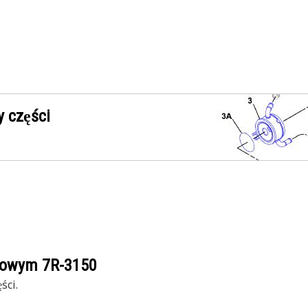
 części
ogowym
7R-3150
ści.