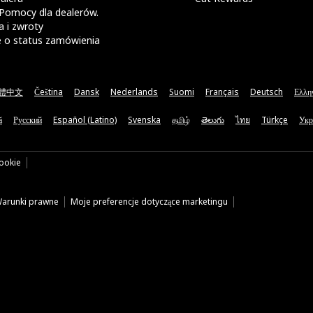
Pomocy dla dealerów.
 i zwroty
e o status zamówienia
體中文
Čeština
Dansk
Nederlands
Suomi
Français
Deutsch
Ελλη
ă
Русский
Español (Latino)
Svenska
தமிழ்
తెలుగు
ไทย
Türkçe
Укр
cookie
arunki prawne
Moje preferencje dotyczące marketingu