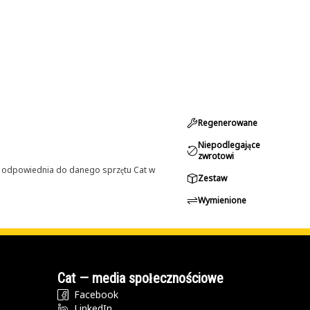
Regenerowane
Niepodlegające
zwrotowi
st odpowiednia do danego sprzętu Cat w
Zestaw
Wymienione
Cat — media społecznościowe
Facebook
LinkedIn